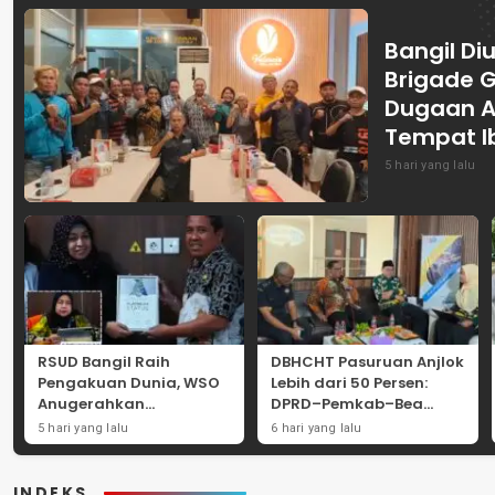
Bangil Diu
Brigade 
Dugaan A
Tempat I
5 hari yang lalu
RSUD Bangil Raih
DBHCHT Pasuruan Anjlok
Pengakuan Dunia, WSO
Lebih dari 50 Persen:
Anugerahkan
DPRD–Pemkab–Bea
Penghargaan
Cukai Perkuat Perang
5 hari yang lalu
6 hari yang lalu
Internasional untuk
Melawan Peredaran
Layanan Stroke
Rokok Ilegal
INDEKS