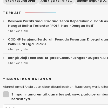
akan kepung DPRF
ANB tiga kali di temui
ancam kepung DPRD
TERKAIT
Resimen Parakrama Pradana Tebar Kepedulian di Panti Asu
Hangat Balita Terlantar “POLRI Hadir Dengan Hati”
4 hari yang lalu
COD HP Berujung Berdarah: Pemuda Pasuruan Dibegal dan
Polisi Buru Tiga Pelaku
4 hari yang lalu
Bangil Diuji Toleransi, Brigade Gusdur Bongkar Dugaan A
5 hari yang lalu
TINGGALKAN BALASAN
Alamat email Anda tidak akan dipublikasikan.
Ruas yang wajib dit
Simpan nama, email, dan situs web saya pada peramban
berikutnya.