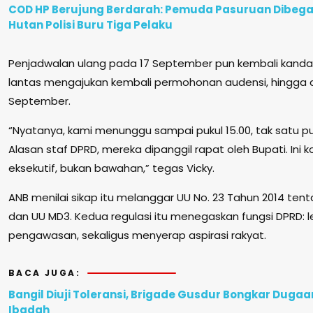
COD HP Berujung Berdarah: Pemuda Pasuruan Dibegal
Hutan Polisi Buru Tiga Pelaku
Penjadwalan ulang pada 17 September pun kembali kandas
lantas mengajukan kembali permohonan audensi, hingga a
September.
“Nyatanya, kami menunggu sampai pukul 15.00, tak satu pu
Alasan staf DPRD, mereka dipanggil rapat oleh Bupati. Ini kon
eksekutif, bukan bawahan,” tegas Vicky.
ANB menilai sikap itu melanggar UU No. 23 Tahun 2014 te
dan UU MD3. Kedua regulasi itu menegaskan fungsi DPRD: le
pengawasan, sekaligus menyerap aspirasi rakyat.
BACA JUGA:
Bangil Diuji Toleransi, Brigade Gusdur Bongkar Duga
Ibadah