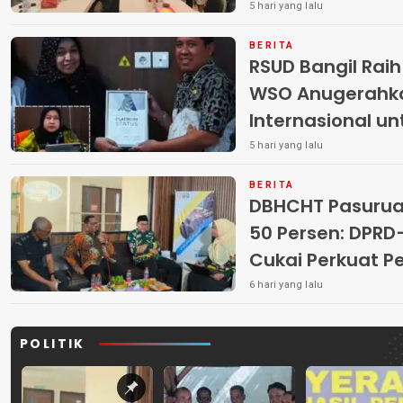
5 hari yang lalu
BERITA
RSUD Bangil Rai
WSO Anugerahk
Internasional u
5 hari yang lalu
BERITA
DBHCHT Pasuruan
50 Persen: DP
Cukai Perkuat 
Peredaran Rokok 
6 hari yang lalu
POLITIK