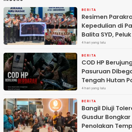
BERITA
Resimen Parakr
Kepedulian di Pa
Balita SYD, Pelu
Terlantar “POLRI
4 hari yang lalu
BERITA
COD HP Berujun
Pasuruan Dibega
Tengah Hutan Polisi Buru Tiga
Pelaku
4 hari yang lalu
BERITA
Bangil Diuji Tole
Gusdur Bongkar
Penolakan Temp