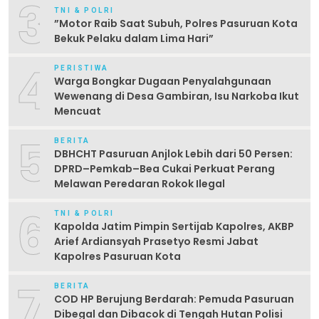
3
TNI & POLRI
‎”Motor Raib Saat Subuh, Polres Pasuruan Kota
Bekuk Pelaku dalam Lima Hari” ‎
4
PERISTIWA
Warga Bongkar Dugaan Penyalahgunaan
Wewenang di Desa Gambiran, Isu Narkoba Ikut
Mencuat
5
BERITA
DBHCHT Pasuruan Anjlok Lebih dari 50 Persen:
DPRD–Pemkab–Bea Cukai Perkuat Perang
Melawan Peredaran Rokok Ilegal
6
TNI & POLRI
Kapolda Jatim Pimpin Sertijab Kapolres, AKBP
Arief Ardiansyah Prasetyo Resmi Jabat
Kapolres Pasuruan Kota
7
BERITA
COD HP Berujung Berdarah: Pemuda Pasuruan
Dibegal dan Dibacok di Tengah Hutan Polisi