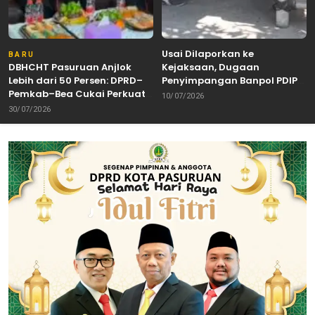
Usai Dilaporkan ke
BARU
DBHCHT Pasuruan Anjlok
Kejaksaan, Dugaan
Lebih dari 50 Persen: DPRD–
Penyimpangan Banpol PDIP
Pemkab–Bea Cukai Perkuat
Pasuruan Dinyatakan
10/07/2026
Perang Melawan Peredaran
Tuntas “6 Eks Ketua PAC
30/07/2026
Rokok Ilegal
Cabut Laporan”