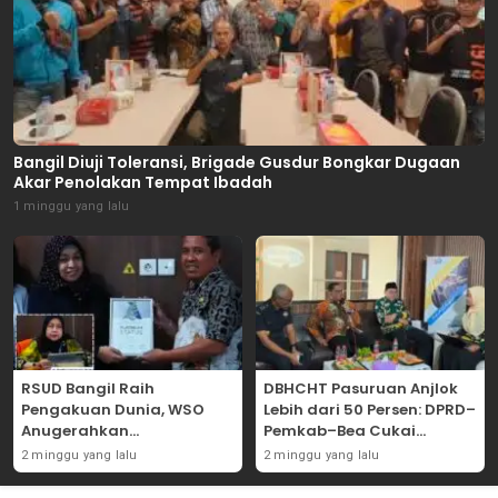
Bangil Diuji Toleransi, Brigade Gusdur Bongkar Dugaan
Akar Penolakan Tempat Ibadah
1 minggu yang lalu
RSUD Bangil Raih
DBHCHT Pasuruan Anjlok
Pengakuan Dunia, WSO
Lebih dari 50 Persen: DPRD–
Anugerahkan
Pemkab–Bea Cukai
Penghargaan
Perkuat Perang Melawan
2 minggu yang lalu
2 minggu yang lalu
Internasional untuk
Peredaran Rokok Ilegal
Layanan Stroke