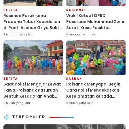
BERITA
NASIONAL
Resimen Parakrama
Wakil Ketua I DPRD
Pradana Tebar Kepedulian
Pasuruan Muhammad Zaini
di Panti Asuhan Griya Balita
Soroti Krisis Fasilitas
SYD, Peluk Hangat Balita
Sekolah di Tengah Efisiensi
1 minggu yang lalu
2 minggu yang lalu
Terlantar “POLRI Hadir
Anggaran
Dengan Hati”
BERITA
DAERAH
Saat Polisi Mengajar Lewat
Polsanak Menyapa. Begini
Tawa: Polsanak Pasuruan
Cara Polisi Mendekatkan
Sentuh Kesadaran Anak
Keselamatan kepada
Sejak Dini
Generasi Sejak Usia Dini
4 bulan yang lalu
6 bulan yang lalu
TERPOPULER