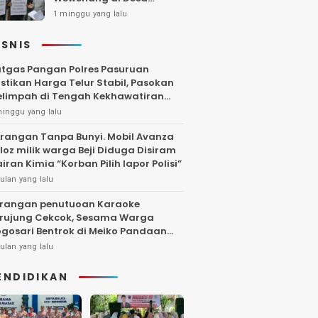
Gambiran, Isu Narkoba
1 minggu yang lalu
Ikut Mencuat
ISNIS
tgas Pangan Polres Pasuruan
stikan Harga Telur Stabil, Pasokan
limpah di Tengah Kekhawatiran
uktuasi
minggu yang lalu
rangan Tanpa Bunyi. Mobil Avanza
loz milik warga Beji Diduga Disiram
iran Kimia “Korban Pilih lapor Polisi”
ulan yang lalu
rangan penutuoan Karaoke
rujung Cekcok, Sesama Warga
gosari Bentrok di Meiko Pandaan
ngga Larut Malam
ulan yang lalu
ENDIDIKAN