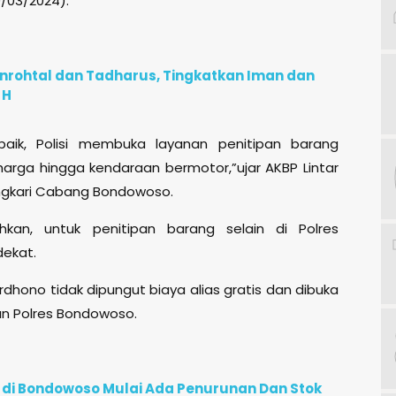
/03/2024).
inrohtal dan Tadharus, Tingkatkan Iman dan
 H
aik, Polisi membuka layanan penitipan barang
harga hingga kendaraan bermotor,”ujar AKBP Lintar
angkari Cabang Bondowoso.
an, untuk penitipan barang selain di Polres
dekat.
ardhono tidak dipungut biaya alias gratis dan dibuka
aran Polres Bondowoso.
di Bondowoso Mulai Ada Penurunan Dan Stok