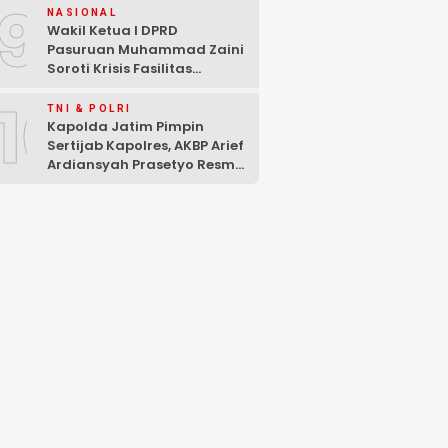
9
NASIONAL
Wakil Ketua I DPRD
Pasuruan Muhammad Zaini
Soroti Krisis Fasilitas
Sekolah di Tengah Efisiensi
10
Anggaran
TNI & POLRI
Kapolda Jatim Pimpin
Sertijab Kapolres, AKBP Arief
Ardiansyah Prasetyo Resmi
Jabat Kapolres Pasuruan
Kota