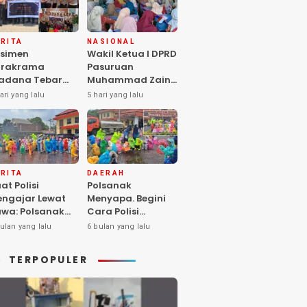
RITA
NASIONAL
simen
Wakil Ketua I DPRD
arakrama
Pasuruan
adana Tebar
Muhammad Zaini
pedulian di
Soroti Krisis
ari yang lalu
5 hari yang lalu
nti Asuhan
Fasilitas Sekolah
iya Balita SYD,
di Tengah Efisiensi
luk Hangat
Anggaran
lita Terlantar
OLRI Hadir
ngan Hati”
RITA
DAERAH
at Polisi
Polsanak
ngajar Lewat
Menyapa. Begini
wa: Polsanak
Cara Polisi
suruan Sentuh
Mendekatkan
ulan yang lalu
6 bulan yang lalu
sadaran Anak
Keselamatan
jak Dini
kepada Generasi
TERPOPULER
Sejak Usia Dini