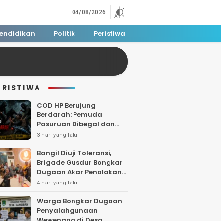
04/08/2026
endidikan
Politik
Peristiwa
ERISTIWA
COD HP Berujung
Berdarah: Pemuda
Pasuruan Dibegal dan
Dibacok di Tengah Hutan
3 hari yang lalu
Polisi Buru Tiga Pelaku
Bangil Diuji Toleransi,
Brigade Gusdur Bongkar
Dugaan Akar Penolakan
Tempat Ibadah
4 hari yang lalu
Warga Bongkar Dugaan
Penyalahgunaan
Wewenang di Desa