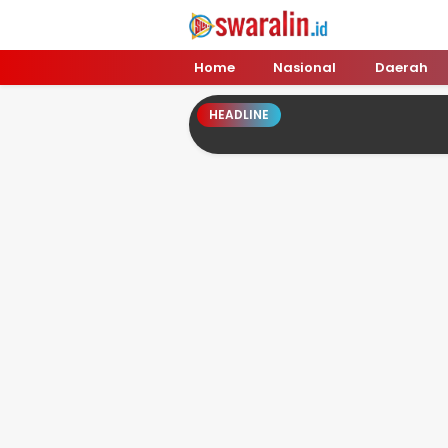
Swara Lin
Independent, Tajam & Profesional
Home
Nasional
Daerah
HEADLINE