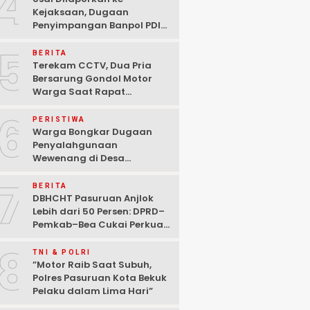
4
Kejaksaan, Dugaan
Penyimpangan Banpol PDIP
Pasuruan Dinyatakan
5
Tuntas “6 Eks Ketua PAC
BERITA
Cabut Laporan”
Terekam CCTV, Dua Pria
Bersarung Gondol Motor
Warga Saat Rapat
Agustusan di Pasuruan
6
PERISTIWA
Warga Bongkar Dugaan
Penyalahgunaan
Wewenang di Desa
Gambiran, Isu Narkoba Ikut
7
Mencuat
BERITA
DBHCHT Pasuruan Anjlok
Lebih dari 50 Persen: DPRD–
Pemkab–Bea Cukai Perkuat
Perang Melawan Peredaran
8
Rokok Ilegal
TNI & POLRI
‎”Motor Raib Saat Subuh,
Polres Pasuruan Kota Bekuk
Pelaku dalam Lima Hari” ‎