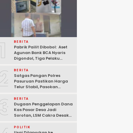
1
BERITA
Pabrik Pailit Dibobol: Aset
Agunan Bank BCA Nyaris
Digondol, Tiga Pelaku
Ditangkap Polisi di
2
Pasuruan
BERITA
Satgas Pangan Polres
Pasuruan Pastikan Harga
Telur Stabil, Pasokan
Melimpah di Tengah
3
Kekhawatiran Fluktuasi
BERITA
Dugaan Penggelapan Dana
Kas Pasar Desa Jadi
Sorotan, LSM Cakra Desak
Polisi Bertindak Profesional
POLITIK
Usai Dilaporkan ke