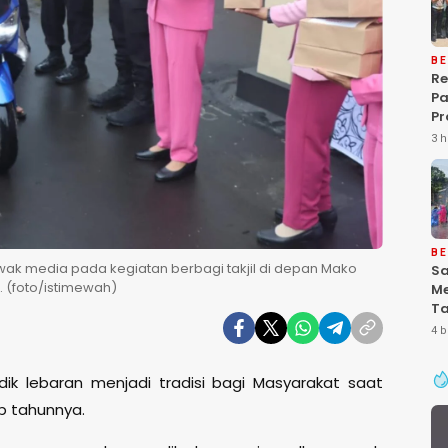
BE
Re
P
Pr
Ke
3 h
Pa
Gr
Pe
Ba
“P
De
BE
wak media pada kegiatan berbagi takjil di depan Mako
Sa
 (foto/istimewah)
Me
Ta
Pa
4 b
Ke
Se
ik lebaran menjadi tradisi bagi Masyarakat saat
ap tahunnya.