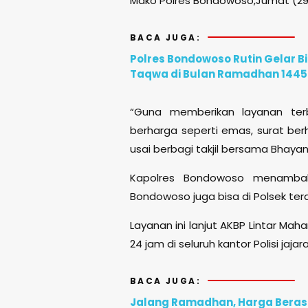
Mako Polres Bondowoso,Jumat (29
BACA JUGA:
Polres Bondowoso Rutin Gelar B
Taqwa di Bulan Ramadhan 1445
“Guna memberikan layanan terb
berharga seperti emas, surat ber
usai berbagi takjil bersama Bhay
Kapolres Bondowoso menambahk
Bondowoso juga bisa di Polsek ter
Layanan ini lanjut AKBP Lintar Mah
24 jam di seluruh kantor Polisi jaj
BACA JUGA:
Jalang Ramadhan, Harga Beras 