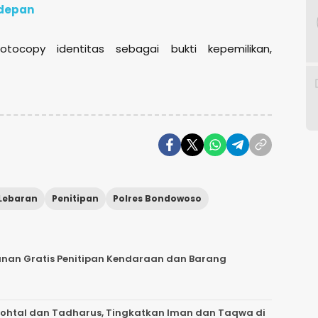
edepan
tocopy identitas sebagai bukti kepemilikan,
Lebaran
Penitipan
Polres Bondowoso
anan Gratis Penitipan Kendaraan dan Barang
nrohtal dan Tadharus, Tingkatkan Iman dan Taqwa di