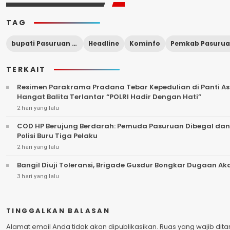
TAG
bupati Pasuruan hadiri maulid nabi
Headline
Kominfo
Pemkab Pasuru
TERKAIT
Resimen Parakrama Pradana Tebar Kepedulian di Panti Asu
Hangat Balita Terlantar “POLRI Hadir Dengan Hati”
2 hari yang lalu
COD HP Berujung Berdarah: Pemuda Pasuruan Dibegal dan
Polisi Buru Tiga Pelaku
2 hari yang lalu
Bangil Diuji Toleransi, Brigade Gusdur Bongkar Dugaan A
3 hari yang lalu
TINGGALKAN BALASAN
Alamat email Anda tidak akan dipublikasikan.
Ruas yang wajib dit