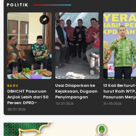
POLITIK
Usai Dilaporkan ke
13 Kali Berturut
BARU
DBHCHT Pasuruan
Kejaksaan, Dugaan
turut Raih WTP,
Anjlok Lebih dari 50
Penyimpangan
Pasuruan Men
Persen: DPRD–
Banpol PDIP
Tradisi
10/07/2026
31/05/2026
Pemkab–Bea Cukai
Pasuruan
Akuntabilitas d
30/07/2026
Perkuat Perang
Dinyatakan Tuntas
Tengah Tuntu
Melawan Peredaran
“6 Eks Ketua PAC
Pelayanan Publ
Rokok Ilegal
Cabut Laporan”