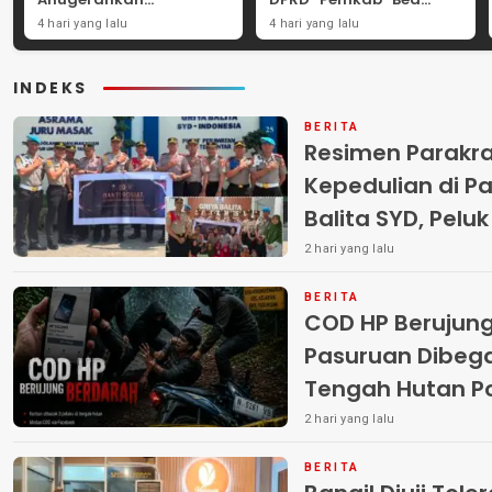
Penghargaan
Cukai Perkuat Perang
4 hari yang lalu
4 hari yang lalu
Internasional untuk
Melawan Peredaran
Layanan Stroke
Rokok Ilegal
INDEKS
BERITA
Resimen Parakr
Kepedulian di Pa
Balita SYD, Pelu
Terlantar “POLRI
2 hari yang lalu
BERITA
COD HP Berujun
Pasuruan Dibega
Tengah Hutan Polisi Buru Tiga
Pelaku
2 hari yang lalu
BERITA