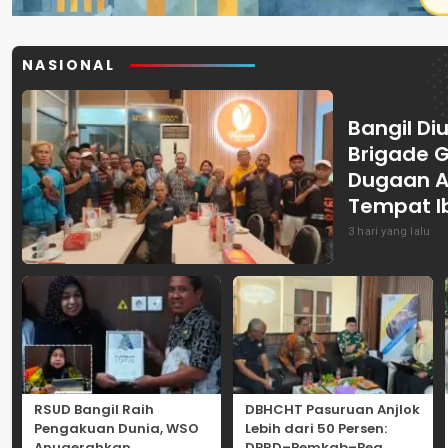
NASIONAL
Bangil Diu
Brigade 
Dugaan A
Tempat I
3 hari yang lalu
RSUD Bangil Raih
DBHCHT Pasuruan Anjlok
Pengakuan Dunia, WSO
Lebih dari 50 Persen:
Anugerahkan
DPRD–Pemkab–Bea