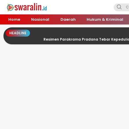
Swara Lin
Independent, Tajam & Profesional
Home
Nasional
Daerah
Hukum & Kriminal
HEADLINE
Resimen Parakrama Pradana Tebar Kepedulian di Panti Asuhan