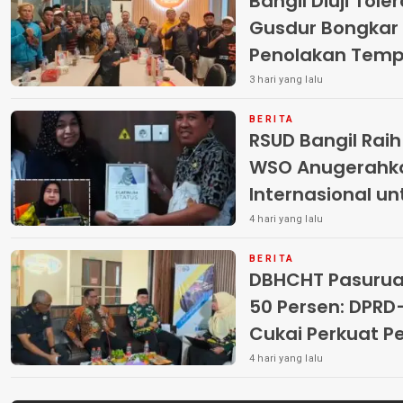
Bangil Diuji Tole
Gusdur Bongkar
Penolakan Temp
3 hari yang lalu
BERITA
RSUD Bangil Rai
WSO Anugerahk
Internasional u
4 hari yang lalu
BERITA
DBHCHT Pasuruan
50 Persen: DP
Cukai Perkuat 
Peredaran Rokok 
4 hari yang lalu