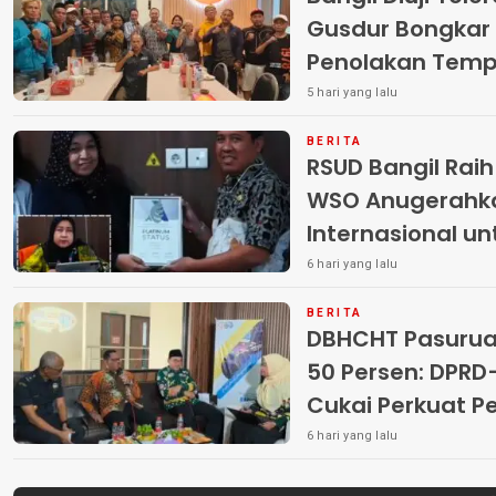
Gusdur Bongkar
Penolakan Temp
5 hari yang lalu
BERITA
RSUD Bangil Rai
WSO Anugerahk
Internasional u
6 hari yang lalu
BERITA
DBHCHT Pasuruan
50 Persen: DP
Cukai Perkuat 
Peredaran Rokok 
6 hari yang lalu