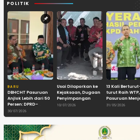
POLITIK
Usai Dilaporkan ke
13 Kali Berturut
BARU
DBHCHT Pasuruan
Kejaksaan, Dugaan
turut Raih WTP,
Anjlok Lebih dari 50
Penyimpangan
Pasuruan Men
Persen: DPRD–
Banpol PDIP
Tradisi
10/07/2026
31/05/2026
Pemkab–Bea Cukai
Pasuruan
Akuntabilitas d
30/07/2026
Perkuat Perang
Dinyatakan Tuntas
Tengah Tuntu
Melawan Peredaran
“6 Eks Ketua PAC
Pelayanan Publ
Rokok Ilegal
Cabut Laporan”