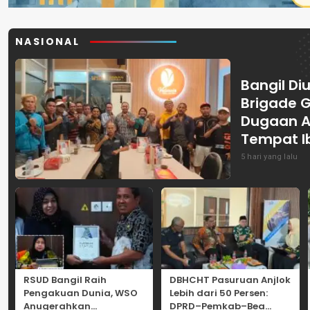
NASIONAL
Bangil Diu
Brigade 
Dugaan A
Tempat I
5 hari yang lalu
RSUD Bangil Raih
DBHCHT Pasuruan Anjlok
Pengakuan Dunia, WSO
Lebih dari 50 Persen:
Anugerahkan
DPRD–Pemkab–Bea