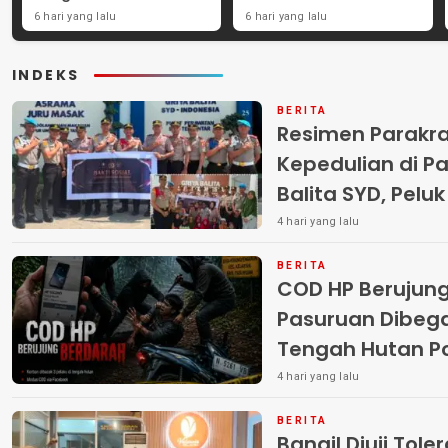
Penghargaan
Cukai Perkuat Perang
6 hari yang lalu
6 hari yang lalu
Internasional untuk
Melawan Peredaran
Layanan Stroke
Rokok Ilegal
INDEKS
BERITA
Resimen Parakr
Kepedulian di Pa
Balita SYD, Pelu
Terlantar “POLRI
4 hari yang lalu
BERITA
COD HP Berujun
Pasuruan Dibega
Tengah Hutan Polisi Buru Tiga
Pelaku
4 hari yang lalu
BERITA
Bangil Diuji Tole