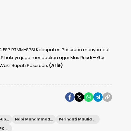
PC FSP RTMM-SPSI Kabupaten Pasuruan menyambut
. Pihaknya juga mendoakan agar Mas Rusdi – Gus
 Wakil Bupati Pasuruan.
(Arie)
Ketua DPC Kabupaten Gerindra
Nabi Muhammad SAW
Peringati Maulid Nabi
Serikat Buruh PC FSP RTMM-SPSI