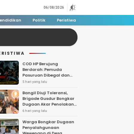
06/08/2026
endidikan
Politik
Peristiwa
ERISTIWA
COD HP Berujung
Berdarah: Pemuda
Pasuruan Dibegal dan
Dibacok di Tengah Hutan
5 hari yang lalu
Polisi Buru Tiga Pelaku
Bangil Diuji Toleransi,
Brigade Gusdur Bongkar
Dugaan Akar Penolakan
Tempat Ibadah
6 hari yang lalu
Warga Bongkar Dugaan
Penyalahgunaan
Wewenang di Desa