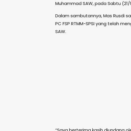
Muhammad SAW, pada Sabtu (21/
Dalam sambutannya, Mas Rusdi s
PC FSP RTMM-SPSI yang telah men
SAW.
“Saya berterima kasih diundang o