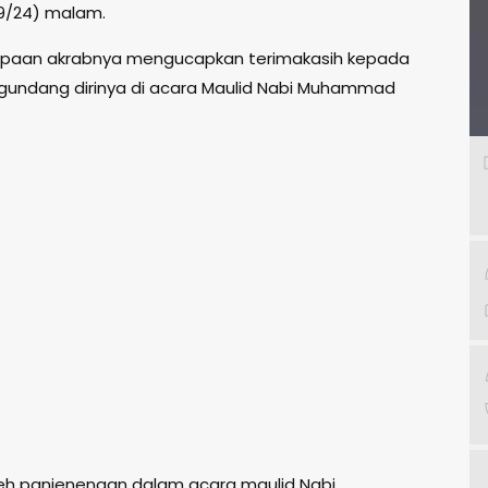
9/24) malam.
apaan akrabnya mengucapkan terimakasih kepada
gundang dirinya di acara Maulid Nabi Muhammad
leh panjenengan dalam acara maulid Nabi