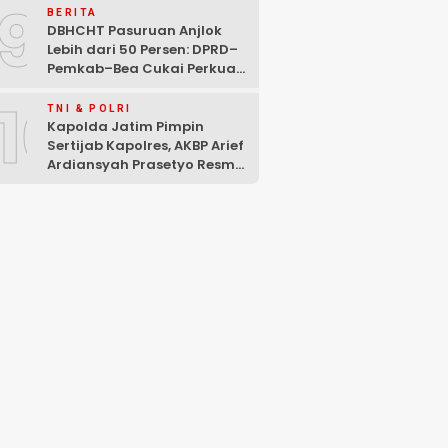
9
BERITA
DBHCHT Pasuruan Anjlok
Lebih dari 50 Persen: DPRD–
Pemkab–Bea Cukai Perkuat
Perang Melawan Peredaran
10
Rokok Ilegal
TNI & POLRI
Kapolda Jatim Pimpin
Sertijab Kapolres, AKBP Arief
Ardiansyah Prasetyo Resmi
Jabat Kapolres Pasuruan
Kota