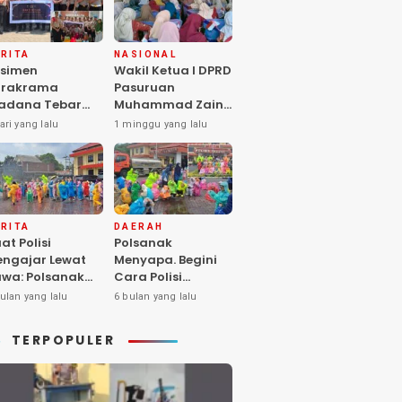
RITA
NASIONAL
simen
Wakil Ketua I DPRD
arakrama
Pasuruan
adana Tebar
Muhammad Zaini
pedulian di
Soroti Krisis
ari yang lalu
1 minggu yang lalu
nti Asuhan
Fasilitas Sekolah
iya Balita SYD,
di Tengah Efisiensi
luk Hangat
Anggaran
lita Terlantar
OLRI Hadir
ngan Hati”
RITA
DAERAH
at Polisi
Polsanak
ngajar Lewat
Menyapa. Begini
wa: Polsanak
Cara Polisi
suruan Sentuh
Mendekatkan
ulan yang lalu
6 bulan yang lalu
sadaran Anak
Keselamatan
jak Dini
kepada Generasi
TERPOPULER
Sejak Usia Dini