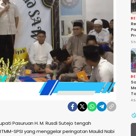
BE
Re
P
Pr
Ke
5 h
Pa
Gr
Pe
Ba
“P
De
BE
Sa
Me
Ta
Pa
4 b
Ke
Se
pati Pasuruan H. M. Rusdi Sutejo tengah
RTMM-SPSI yang menggelar peringatan Maulid Nabi