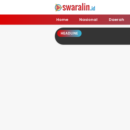
Swara Lin
Independent, Tajam & Profesional
Home
Nasional
Daerah
HEADLINE