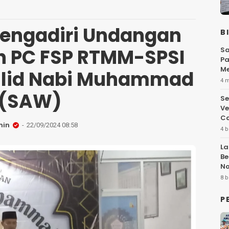
engadiri Undangan
B
uh PC FSP RTMM-SPSI
Sa
Pa
Me
ulid Nabi Muhammad
Fl
4 
(SAW)
Se
Ve
Ca
min
22/09/2024 08:58
4 b
La
Be
No
Hi
8 b
P