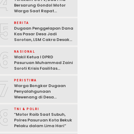
4
Bersarung Gondol Motor
Warga Saat Rapat
Agustusan di Pasuruan
5
BERITA
Dugaan Penggelapan Dana
Kas Pasar Desa Jadi
Sorotan, LSM Cakra Desak
Polisi Bertindak Profesional
6
NASIONAL
Wakil Ketua I DPRD
Pasuruan Muhammad Zaini
Soroti Krisis Fasilitas
Sekolah di Tengah Efisiensi
7
Anggaran
PERISTIWA
Warga Bongkar Dugaan
Penyalahgunaan
Wewenang di Desa
Gambiran, Isu Narkoba Ikut
8
Mencuat
TNI & POLRI
‎”Motor Raib Saat Subuh,
Polres Pasuruan Kota Bekuk
Pelaku dalam Lima Hari” ‎