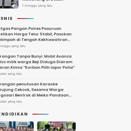
Gambiran, Isu Narkoba
1 minggu yang lalu
Ikut Mencuat
ISNIS
tgas Pangan Polres Pasuruan
stikan Harga Telur Stabil, Pasokan
limpah di Tengah Kekhawatiran
uktuasi
minggu yang lalu
rangan Tanpa Bunyi. Mobil Avanza
loz milik warga Beji Diduga Disiram
iran Kimia “Korban Pilih lapor Polisi”
ulan yang lalu
rangan penutuoan Karaoke
rujung Cekcok, Sesama Warga
gosari Bentrok di Meiko Pandaan
ngga Larut Malam
ulan yang lalu
ENDIDIKAN