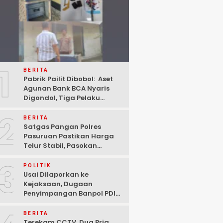
1
BERITA
Pabrik Pailit Dibobol: Aset
Agunan Bank BCA Nyaris
Digondol, Tiga Pelaku
Ditangkap Polisi di
2
Pasuruan
BERITA
Satgas Pangan Polres
Pasuruan Pastikan Harga
Telur Stabil, Pasokan
Melimpah di Tengah
3
Kekhawatiran Fluktuasi
POLITIK
Usai Dilaporkan ke
Kejaksaan, Dugaan
Penyimpangan Banpol PDIP
Pasuruan Dinyatakan
Tuntas “6 Eks Ketua PAC
BERITA
Cabut Laporan”
Terekam CCTV, Dua Pria