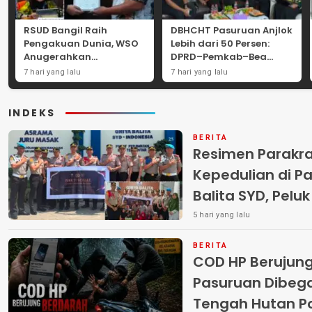
RSUD Bangil Raih
DBHCHT Pasuruan Anjlok
Pengakuan Dunia, WSO
Lebih dari 50 Persen:
Anugerahkan
DPRD–Pemkab–Bea
Penghargaan
Cukai Perkuat Perang
7 hari yang lalu
7 hari yang lalu
Internasional untuk
Melawan Peredaran
Layanan Stroke
Rokok Ilegal
INDEKS
BERITA
Resimen Parakr
Kepedulian di Pa
Balita SYD, Pelu
Terlantar “POLRI
5 hari yang lalu
BERITA
COD HP Berujun
Pasuruan Dibega
Tengah Hutan Polisi Buru Tiga