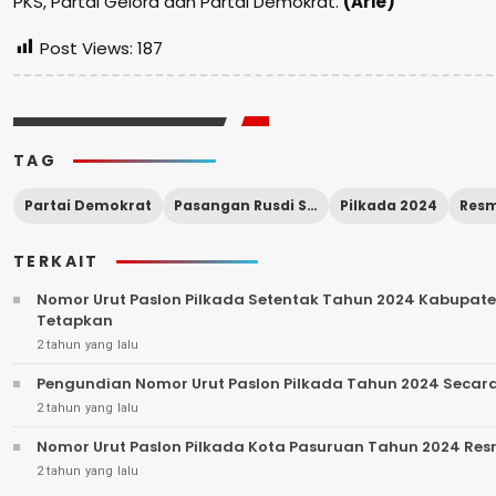
PKS, Partai Gelora dan Partai Demokrat.
(Arie)
Post Views:
187
TAG
Partai Demokrat
Pasangan Rusdi Sutedjo - Gus Shobih
Pilkada 2024
Res
TERKAIT
Nomor Urut Paslon Pilkada Setentak Tahun 2024 Kabupate
Tetapkan
2 tahun yang lalu
Pengundian Nomor Urut Paslon Pilkada Tahun 2024 Secar
2 tahun yang lalu
Nomor Urut Paslon Pilkada Kota Pasuruan Tahun 2024 Res
2 tahun yang lalu