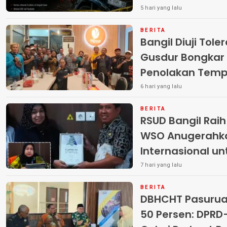
Pelaku
5 hari yang lalu
BERITA
Bangil Diuji Tole
Gusdur Bongkar
Penolakan Temp
6 hari yang lalu
BERITA
RSUD Bangil Rai
WSO Anugerahk
Internasional u
7 hari yang lalu
BERITA
DBHCHT Pasuruan
50 Persen: DP