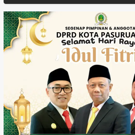
Perkuat Perang
Dinyatakan Tuntas
Tengah Tuntu
Melawan Peredaran
“6 Eks Ketua PAC
Pelayanan Publ
Rokok Ilegal
Cabut Laporan”