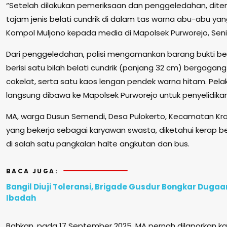
“Setelah dilakukan pemeriksaan dan penggeledahan, dite
tajam jenis belati cundrik di dalam tas warna abu-abu yan
Kompol Muljono kepada media di Mapolsek Purworejo, Seni
Dari penggeledahan, polisi mengamankan barang bukti b
berisi satu bilah belati cundrik (panjang 32 cm) bergagan
cokelat, serta satu kaos lengan pendek warna hitam. Pela
langsung dibawa ke Mapolsek Purworejo untuk penyelidikan
MA, warga Dusun Semendi, Desa Pulokerto, Kecamatan Kr
yang bekerja sebagai karyawan swasta, diketahui kerap b
di salah satu pangkalan halte angkutan dan bus.
BACA JUGA:
Bangil Diuji Toleransi, Brigade Gusdur Bongkar Duga
Ibadah
Bahkan, pada 17 September 2025, MA pernah dilaporkan 