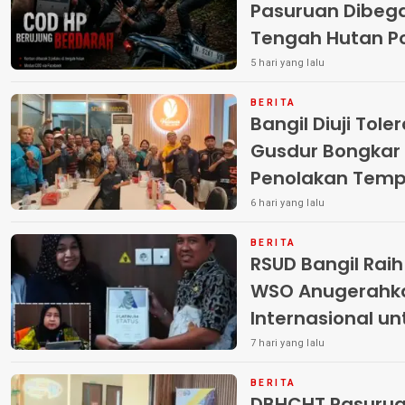
Pasuruan Dibega
Tengah Hutan Polisi Buru Tiga
Pelaku
5 hari yang lalu
BERITA
Bangil Diuji Tole
Gusdur Bongkar
Penolakan Temp
6 hari yang lalu
BERITA
RSUD Bangil Rai
WSO Anugerahk
Internasional u
7 hari yang lalu
BERITA
DBHCHT Pasuruan