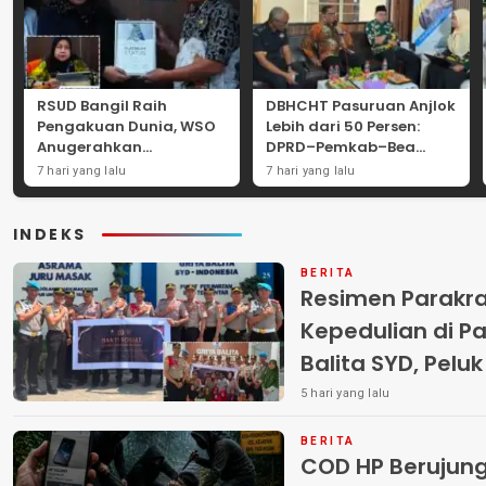
RSUD Bangil Raih
DBHCHT Pasuruan Anjlok
Pengakuan Dunia, WSO
Lebih dari 50 Persen:
Anugerahkan
DPRD–Pemkab–Bea
Penghargaan
Cukai Perkuat Perang
7 hari yang lalu
7 hari yang lalu
Internasional untuk
Melawan Peredaran
Layanan Stroke
Rokok Ilegal
INDEKS
BERITA
Resimen Parakr
Kepedulian di Pa
Balita SYD, Pelu
Terlantar “POLRI
5 hari yang lalu
BERITA
COD HP Berujun