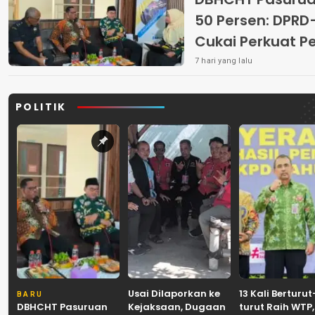
50 Persen: DP
Cukai Perkuat 
Peredaran Rokok 
7 hari yang lalu
POLITIK
Usai Dilaporkan ke
13 Kali Berturut
BARU
DBHCHT Pasuruan
Kejaksaan, Dugaan
turut Raih WTP,