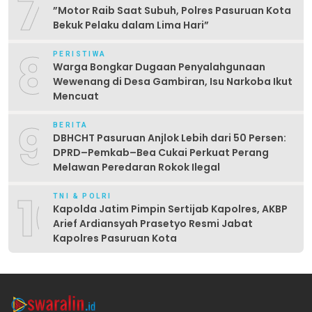
7
‎”Motor Raib Saat Subuh, Polres Pasuruan Kota
Bekuk Pelaku dalam Lima Hari” ‎
8
PERISTIWA
Warga Bongkar Dugaan Penyalahgunaan
Wewenang di Desa Gambiran, Isu Narkoba Ikut
Mencuat
9
BERITA
DBHCHT Pasuruan Anjlok Lebih dari 50 Persen:
DPRD–Pemkab–Bea Cukai Perkuat Perang
Melawan Peredaran Rokok Ilegal
10
TNI & POLRI
Kapolda Jatim Pimpin Sertijab Kapolres, AKBP
Arief Ardiansyah Prasetyo Resmi Jabat
Kapolres Pasuruan Kota