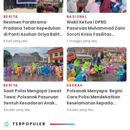
BERITA
NASIONAL
Resimen Parakrama
Wakil Ketua I DPRD
Pradana Tebar Kepedulian
Pasuruan Muhammad Zaini
di Panti Asuhan Griya Balita
Soroti Krisis Fasilitas
SYD, Peluk Hangat Balita
Sekolah di Tengah Efisiensi
6 hari yang lalu
1 minggu yang lalu
Terlantar “POLRI Hadir
Anggaran
Dengan Hati”
BERITA
DAERAH
Saat Polisi Mengajar Lewat
Polsanak Menyapa. Begini
Tawa: Polsanak Pasuruan
Cara Polisi Mendekatkan
Sentuh Kesadaran Anak
Keselamatan kepada
Sejak Dini
Generasi Sejak Usia Dini
4 bulan yang lalu
6 bulan yang lalu
TERPOPULER