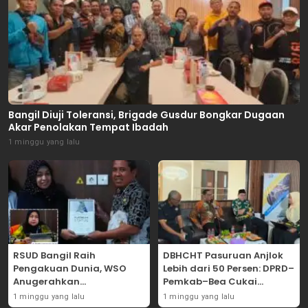
Bangil Diuji Toleransi, Brigade Gusdur Bongkar Dugaan
Akar Penolakan Tempat Ibadah
1 minggu yang lalu
RSUD Bangil Raih
DBHCHT Pasuruan Anjlok
Pengakuan Dunia, WSO
Lebih dari 50 Persen: DPRD–
Anugerahkan
Pemkab–Bea Cukai
Penghargaan
Perkuat Perang Melawan
1 minggu yang lalu
1 minggu yang lalu
Internasional untuk
Peredaran Rokok Ilegal