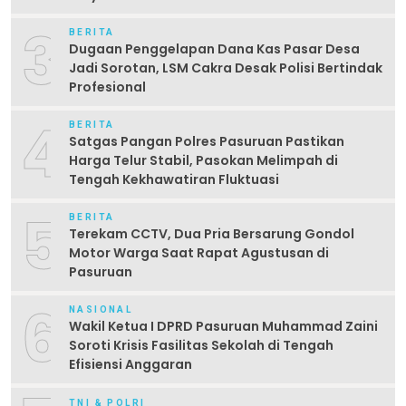
Laporan”
3
BERITA
Dugaan Penggelapan Dana Kas Pasar Desa
Jadi Sorotan, LSM Cakra Desak Polisi Bertindak
Profesional
4
BERITA
Satgas Pangan Polres Pasuruan Pastikan
Harga Telur Stabil, Pasokan Melimpah di
Tengah Kekhawatiran Fluktuasi
5
BERITA
Terekam CCTV, Dua Pria Bersarung Gondol
Motor Warga Saat Rapat Agustusan di
Pasuruan
6
NASIONAL
Wakil Ketua I DPRD Pasuruan Muhammad Zaini
Soroti Krisis Fasilitas Sekolah di Tengah
Efisiensi Anggaran
TNI & POLRI