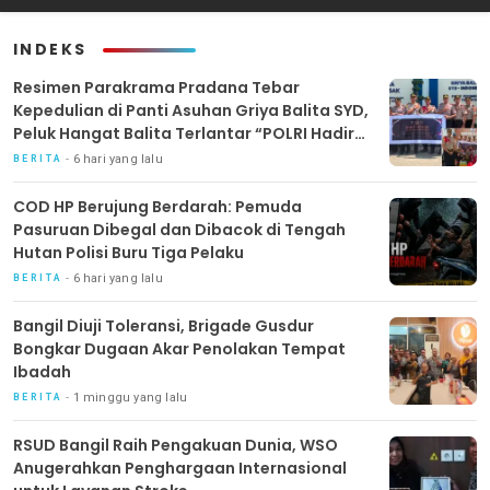
Layanan Stroke
INDEKS
Resimen Parakrama Pradana Tebar
Kepedulian di Panti Asuhan Griya Balita SYD,
Peluk Hangat Balita Terlantar “POLRI Hadir
Dengan Hati”
6 hari yang lalu
BERITA
COD HP Berujung Berdarah: Pemuda
Pasuruan Dibegal dan Dibacok di Tengah
Hutan Polisi Buru Tiga Pelaku
6 hari yang lalu
BERITA
Bangil Diuji Toleransi, Brigade Gusdur
Bongkar Dugaan Akar Penolakan Tempat
Ibadah
1 minggu yang lalu
BERITA
RSUD Bangil Raih Pengakuan Dunia, WSO
Anugerahkan Penghargaan Internasional