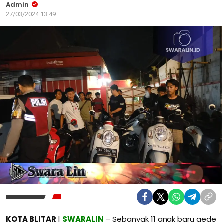
Admin
27/03/2024 13:49
KOTA BLITAR
|
SWARALIN
– Sebanyak 11 anak baru gede