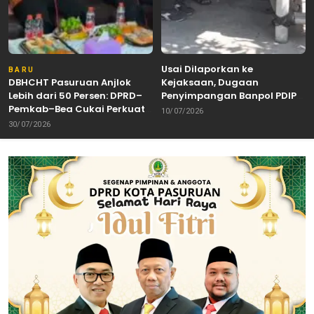
Usai Dilaporkan ke
BARU
DBHCHT Pasuruan Anjlok
Kejaksaan, Dugaan
Lebih dari 50 Persen: DPRD–
Penyimpangan Banpol PDIP
Pemkab–Bea Cukai Perkuat
Pasuruan Dinyatakan
10/07/2026
Perang Melawan Peredaran
Tuntas “6 Eks Ketua PAC
30/07/2026
Rokok Ilegal
Cabut Laporan”