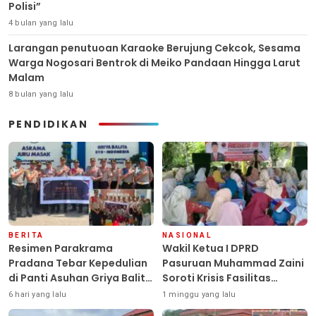
Polisi”
4 bulan yang lalu
Larangan penutuoan Karaoke Berujung Cekcok, Sesama
Warga Nogosari Bentrok di Meiko Pandaan Hingga Larut
Malam
8 bulan yang lalu
PENDIDIKAN
BERITA
NASIONAL
Resimen Parakrama
Wakil Ketua I DPRD
Pradana Tebar Kepedulian
Pasuruan Muhammad Zaini
di Panti Asuhan Griya Balita
Soroti Krisis Fasilitas
SYD, Peluk Hangat Balita
Sekolah di Tengah Efisiensi
6 hari yang lalu
1 minggu yang lalu
Terlantar “POLRI Hadir
Anggaran