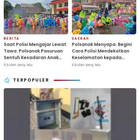
Dengan Hati”
BERITA
DAERAH
Saat Polisi Mengajar Lewat
Polsanak Menyapa. Begini
Tawa: Polsanak Pasuruan
Cara Polisi Mendekatkan
Sentuh Kesadaran Anak
Keselamatan kepada
Sejak Dini
Generasi Sejak Usia Dini
4 bulan yang lalu
6 bulan yang lalu
TERPOPULER