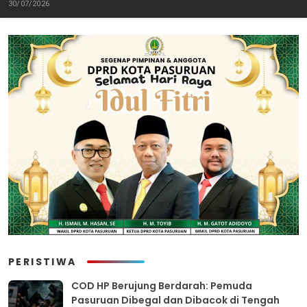
Perang Melawan Peredaran
Tuntas “6 Eks Ketua PAC
30/07/2026
Rokok Ilegal
Cabut Laporan”
PERISTIWA
COD HP Berujung Berdarah: Pemuda
Pasuruan Dibegal dan Dibacok di Tengah