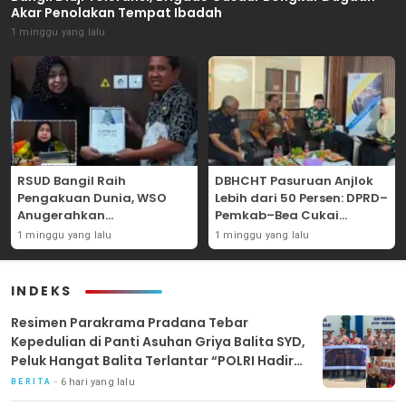
Akar Penolakan Tempat Ibadah
1 minggu yang lalu
RSUD Bangil Raih
DBHCHT Pasuruan Anjlok
Pengakuan Dunia, WSO
Lebih dari 50 Persen: DPRD–
Anugerahkan
Pemkab–Bea Cukai
Penghargaan
Perkuat Perang Melawan
1 minggu yang lalu
1 minggu yang lalu
Internasional untuk
Peredaran Rokok Ilegal
Layanan Stroke
INDEKS
Resimen Parakrama Pradana Tebar
Kepedulian di Panti Asuhan Griya Balita SYD,
Peluk Hangat Balita Terlantar “POLRI Hadir
Dengan Hati”
6 hari yang lalu
BERITA