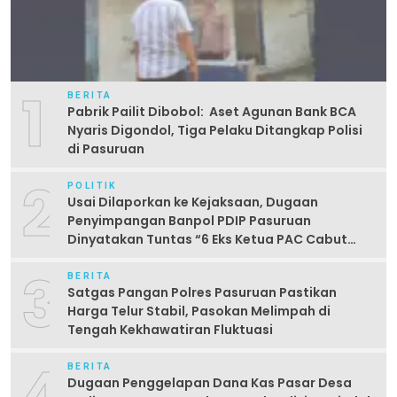
1
BERITA
Pabrik Pailit Dibobol: Aset Agunan Bank BCA
Nyaris Digondol, Tiga Pelaku Ditangkap Polisi
di Pasuruan
2
POLITIK
Usai Dilaporkan ke Kejaksaan, Dugaan
Penyimpangan Banpol PDIP Pasuruan
Dinyatakan Tuntas “6 Eks Ketua PAC Cabut
Laporan”
3
BERITA
Satgas Pangan Polres Pasuruan Pastikan
Harga Telur Stabil, Pasokan Melimpah di
Tengah Kekhawatiran Fluktuasi
4
BERITA
Dugaan Penggelapan Dana Kas Pasar Desa