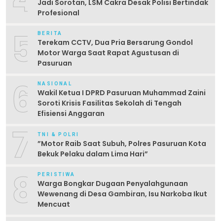
Jadi Sorotan, LSM Cakra Desak Polisi Bertindak
Profesional
5
BERITA
Terekam CCTV, Dua Pria Bersarung Gondol
Motor Warga Saat Rapat Agustusan di
Pasuruan
6
NASIONAL
Wakil Ketua I DPRD Pasuruan Muhammad Zaini
Soroti Krisis Fasilitas Sekolah di Tengah
Efisiensi Anggaran
7
TNI & POLRI
‎”Motor Raib Saat Subuh, Polres Pasuruan Kota
Bekuk Pelaku dalam Lima Hari” ‎
8
PERISTIWA
Warga Bongkar Dugaan Penyalahgunaan
Wewenang di Desa Gambiran, Isu Narkoba Ikut
Mencuat