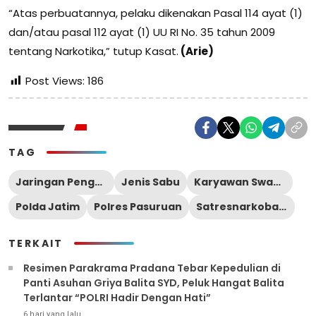
“Atas perbuatannya, pelaku dikenakan Pasal 114 ayat (1)
dan/atau pasal 112 ayat (1) UU RI No. 35 tahun 2009
tentang Narkotika,” tutup Kasat.
(Arie)
Post Views:
186
TAG
Jaringan Pengedar Narkoba
Jenis Sabu
Karyawan Swasta
Polda Jatim
Polres Pasuruan
Satresnarkoba Polres Pasuruan
TERKAIT
Resimen Parakrama Pradana Tebar Kepedulian di
Panti Asuhan Griya Balita SYD, Peluk Hangat Balita
Terlantar “POLRI Hadir Dengan Hati”
6 hari yang lalu