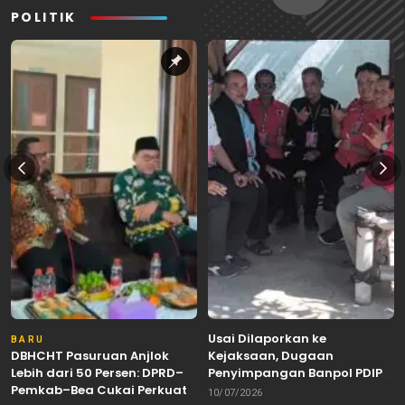
POLITIK
Usai Dilaporkan ke
BARU
DBHCHT Pasuruan Anjlok
Kejaksaan, Dugaan
Lebih dari 50 Persen: DPRD–
Penyimpangan Banpol PDIP
Pemkab–Bea Cukai Perkuat
Pasuruan Dinyatakan
10/07/2026