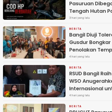
Pasuruan Dibega
Tengah Hutan Polisi Buru Tiga
Pelaku
3 hari yang lalu
BERITA
Bangil Diuji Tole
Gusdur Bongkar
Penolakan Temp
4 hari yang lalu
BERITA
RSUD Bangil Rai
WSO Anugerahk
Internasional u
4 hari yang lalu
BERITA