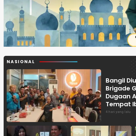
NASIONAL
Bangil Diu
Brigade 
Dugaan A
Tempat I
4 hari yang lalu