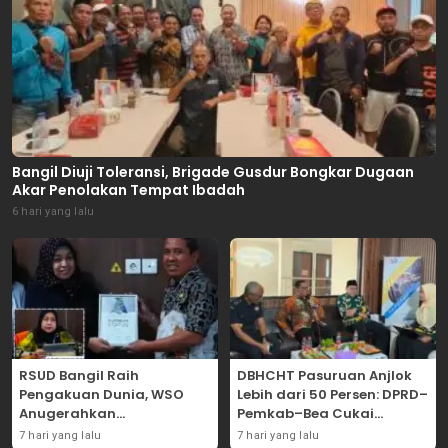
Bangil Diuji Toleransi, Brigade Gusdur Bongkar Dugaan
Akar Penolakan Tempat Ibadah
6 hari yang lalu
RSUD Bangil Raih
DBHCHT Pasuruan Anjlok
Pengakuan Dunia, WSO
Lebih dari 50 Persen: DPRD–
Anugerahkan
Pemkab–Bea Cukai
Penghargaan
Perkuat Perang Melawan
7 hari yang lalu
7 hari yang lalu