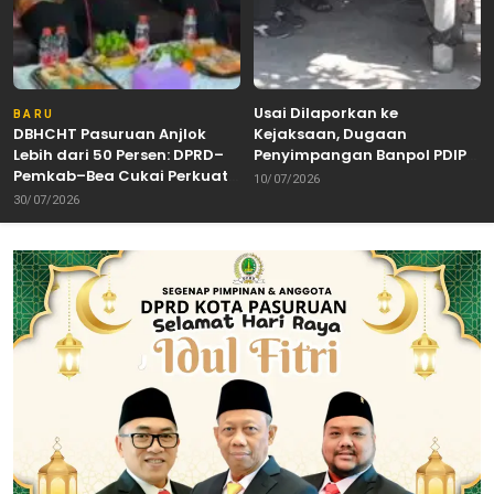
Usai Dilaporkan ke
BARU
DBHCHT Pasuruan Anjlok
Kejaksaan, Dugaan
Lebih dari 50 Persen: DPRD–
Penyimpangan Banpol PDIP
Pemkab–Bea Cukai Perkuat
Pasuruan Dinyatakan
10/07/2026
Perang Melawan Peredaran
Tuntas “6 Eks Ketua PAC
30/07/2026
Rokok Ilegal
Cabut Laporan”