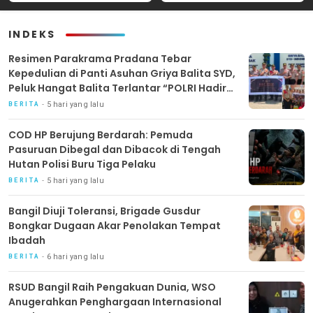
Internasional untuk
Peredaran Rokok Ilegal
Layanan Stroke
INDEKS
Resimen Parakrama Pradana Tebar
Kepedulian di Panti Asuhan Griya Balita SYD,
Peluk Hangat Balita Terlantar “POLRI Hadir
Dengan Hati”
5 hari yang lalu
BERITA
COD HP Berujung Berdarah: Pemuda
Pasuruan Dibegal dan Dibacok di Tengah
Hutan Polisi Buru Tiga Pelaku
5 hari yang lalu
BERITA
Bangil Diuji Toleransi, Brigade Gusdur
Bongkar Dugaan Akar Penolakan Tempat
Ibadah
6 hari yang lalu
BERITA
RSUD Bangil Raih Pengakuan Dunia, WSO
Anugerahkan Penghargaan Internasional