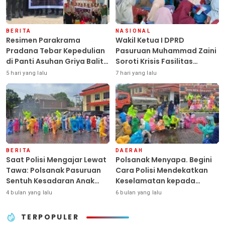
BERITA
NASIONAL
Resimen Parakrama
Wakil Ketua I DPRD
Pradana Tebar Kepedulian
Pasuruan Muhammad Zaini
di Panti Asuhan Griya Balita
Soroti Krisis Fasilitas
SYD, Peluk Hangat Balita
Sekolah di Tengah Efisiensi
5 hari yang lalu
7 hari yang lalu
Terlantar “POLRI Hadir
Anggaran
Dengan Hati”
BERITA
DAERAH
Saat Polisi Mengajar Lewat
Polsanak Menyapa. Begini
Tawa: Polsanak Pasuruan
Cara Polisi Mendekatkan
Sentuh Kesadaran Anak
Keselamatan kepada
Sejak Dini
Generasi Sejak Usia Dini
4 bulan yang lalu
6 bulan yang lalu
TERPOPULER