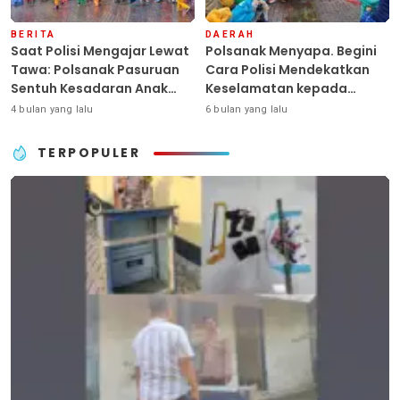
BERITA
DAERAH
Saat Polisi Mengajar Lewat
Polsanak Menyapa. Begini
Tawa: Polsanak Pasuruan
Cara Polisi Mendekatkan
Sentuh Kesadaran Anak
Keselamatan kepada
Sejak Dini
Generasi Sejak Usia Dini
4 bulan yang lalu
6 bulan yang lalu
TERPOPULER