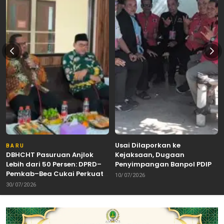
Usai Dilaporkan ke
BARU
DBHCHT Pasuruan Anjlok
Kejaksaan, Dugaan
Lebih dari 50 Persen: DPRD–
Penyimpangan Banpol PDIP
Pemkab–Bea Cukai Perkuat
Pasuruan Dinyatakan
10/07/2026
Perang Melawan Peredaran
Tuntas “6 Eks Ketua PAC
30/07/2026
Rokok Ilegal
Cabut Laporan”