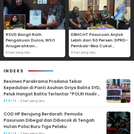
RSUD Bangil Raih
DBHCHT Pasuruan Anjlok
Pengakuan Dunia, WSO
Lebih dari 50 Persen: DPRD–
Anugerahkan
Pemkab–Bea Cukai
Penghargaan
Perkuat Perang Melawan
4 hari yang lalu
4 hari yang lalu
Internasional untuk
Peredaran Rokok Ilegal
Layanan Stroke
INDEKS
Resimen Parakrama Pradana Tebar
Kepedulian di Panti Asuhan Griya Balita SYD,
Peluk Hangat Balita Terlantar “POLRI Hadir
Dengan Hati”
2 hari yang lalu
BERITA
COD HP Berujung Berdarah: Pemuda
Pasuruan Dibegal dan Dibacok di Tengah
Hutan Polisi Buru Tiga Pelaku
2 hari yang lalu
BERITA