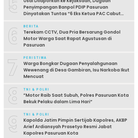
5
Usai Dilaporkan ke Kejaksaan, Dugaan
Penyimpangan Banpol PDIP Pasuruan
Dinyatakan Tuntas “6 Eks Ketua PAC Cabut
Laporan”
6
BERITA
Terekam CCTV, Dua Pria Bersarung Gondol
Motor Warga Saat Rapat Agustusan di
Pasuruan
7
PERISTIWA
Warga Bongkar Dugaan Penyalahgunaan
Wewenang di Desa Gambiran, Isu Narkoba Ikut
Mencuat
8
TNI & POLRI
‎”Motor Raib Saat Subuh, Polres Pasuruan Kota
Bekuk Pelaku dalam Lima Hari” ‎
9
TNI & POLRI
Kapolda Jatim Pimpin Sertijab Kapolres, AKBP
Arief Ardiansyah Prasetyo Resmi Jabat
Kapolres Pasuruan Kota