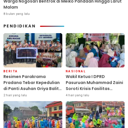
Warga Nogosari Bentrok di Meiko Pandaan Hingga Larut
Malam
8 bulan yang lalu
PENDIDIKAN
BERITA
NASIONAL
Resimen Parakrama
Wakil Ketua I DPRD
Pradana Tebar Kepedulian
Pasuruan Muhammad Zaini
di Panti Asuhan Griya Balita
Soroti Krisis Fasilitas
SYD, Peluk Hangat Balita
Sekolah di Tengah Efisiensi
2 hari yang lalu
4 hari yang lalu
Terlantar “POLRI Hadir
Anggaran
Dengan Hati”