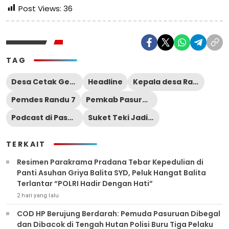
Post Views:
36
TAG
Desa Cetak Generasi Sukses di Era Digital
Headline
Kepala desa Randu 7
Pemdes Randu 7
Pemkab Pasuruan
Podcast di Pasuruan Kupas Peran Orang Tua
Suket Teki Jadi PADI
TERKAIT
Resimen Parakrama Pradana Tebar Kepedulian di
Panti Asuhan Griya Balita SYD, Peluk Hangat Balita
Terlantar “POLRI Hadir Dengan Hati”
2 hari yang lalu
COD HP Berujung Berdarah: Pemuda Pasuruan Dibegal
dan Dibacok di Tengah Hutan Polisi Buru Tiga Pelaku