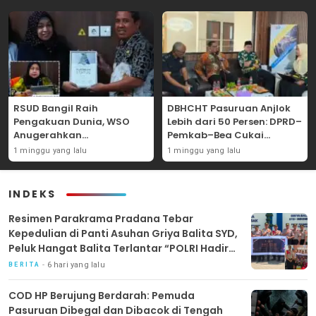
RSUD Bangil Raih
DBHCHT Pasuruan Anjlok
Pengakuan Dunia, WSO
Lebih dari 50 Persen: DPRD–
Anugerahkan
Pemkab–Bea Cukai
Penghargaan
Perkuat Perang Melawan
1 minggu yang lalu
1 minggu yang lalu
Internasional untuk
Peredaran Rokok Ilegal
Layanan Stroke
INDEKS
Resimen Parakrama Pradana Tebar
Kepedulian di Panti Asuhan Griya Balita SYD,
Peluk Hangat Balita Terlantar “POLRI Hadir
Dengan Hati”
6 hari yang lalu
BERITA
COD HP Berujung Berdarah: Pemuda
Pasuruan Dibegal dan Dibacok di Tengah