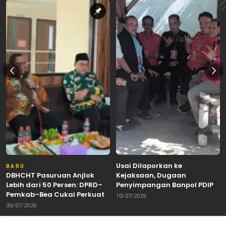
Usai Dilaporkan ke
BARU
DBHCHT Pasuruan Anjlok
Kejaksaan, Dugaan
Lebih dari 50 Persen: DPRD–
Penyimpangan Banpol PDIP
Pemkab–Bea Cukai Perkuat
Pasuruan Dinyatakan
10/07/2026
Perang Melawan Peredaran
Tuntas “6 Eks Ketua PAC
30/07/2026
Rokok Ilegal
Cabut Laporan”