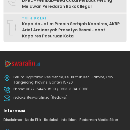
DPRD–Pemkab–Bea Cukai Perkuat Perang
Melawan Peredaran Rokok Ilegal
10
TNI & POLRI
Kapolda Jatim Pimpin Sertijab Kapolres, AKBP
Arief Ardiansyah Prasetyo Resmi Jabat
Kapolres Pasuruan Kota
Perum Tigaraksa Residence, Kel. Kutruk, Kec. Jambe, Kab.
Tangerang, Provinsi Banten 15720
Phone: 0877-5445-1500 / 0813-3184-0088
redaksi@swaralin.id (Redaksi)
Informasi
Disclaimer
Kode Etik
Redaksi
Info Iklan
Pedoman Media Siber