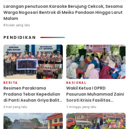
Larangan penutuoan Karaoke Berujung Cekcok, Sesama
Warga Nogosari Bentrok di Meiko Pandaan Hingga Larut
Malam
8 bulan yang lalu
PENDIDIKAN
BERITA
NASIONAL
Resimen Parakrama
Wakil Ketua I DPRD
Pradana Tebar Kepedulian
Pasuruan Muhammad Zaini
di Panti Asuhan Griya Balita
Soroti Krisis Fasilitas
SYD, Peluk Hangat Balita
Sekolah di Tengah Efisiensi
6 hari yang lalu
1 minggu yang lalu
Terlantar “POLRI Hadir
Anggaran
Dengan Hati”