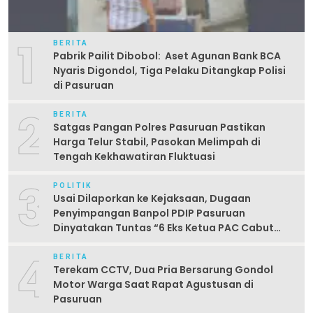
1
BERITA
Pabrik Pailit Dibobol: Aset Agunan Bank BCA
Nyaris Digondol, Tiga Pelaku Ditangkap Polisi
di Pasuruan
2
BERITA
Satgas Pangan Polres Pasuruan Pastikan
Harga Telur Stabil, Pasokan Melimpah di
Tengah Kekhawatiran Fluktuasi
3
POLITIK
Usai Dilaporkan ke Kejaksaan, Dugaan
Penyimpangan Banpol PDIP Pasuruan
Dinyatakan Tuntas “6 Eks Ketua PAC Cabut
Laporan”
4
BERITA
Terekam CCTV, Dua Pria Bersarung Gondol
Motor Warga Saat Rapat Agustusan di
Pasuruan