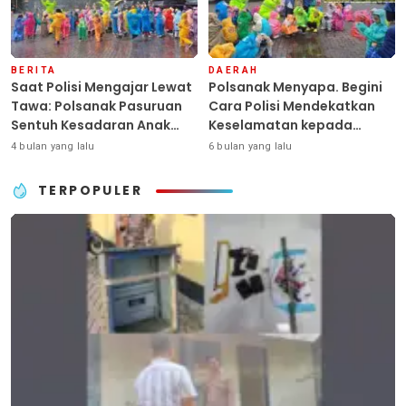
BERITA
DAERAH
Saat Polisi Mengajar Lewat
Polsanak Menyapa. Begini
Tawa: Polsanak Pasuruan
Cara Polisi Mendekatkan
Sentuh Kesadaran Anak
Keselamatan kepada
Sejak Dini
Generasi Sejak Usia Dini
4 bulan yang lalu
6 bulan yang lalu
TERPOPULER