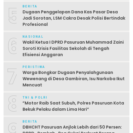
5
BERITA
Dugaan Penggelapan Dana Kas Pasar Desa
Jadi Sorotan, LSM Cakra Desak Polisi Bertindak
Profesional
6
NASIONAL
Wakil Ketua I DPRD Pasuruan Muhammad Zaini
Soroti Krisis Fasilitas Sekolah di Tengah
Efisiensi Anggaran
7
PERISTIWA
Warga Bongkar Dugaan Penyalahgunaan
Wewenang di Desa Gambiran, Isu Narkoba Ikut
Mencuat
8
TNI & POLRI
‎”Motor Raib Saat Subuh, Polres Pasuruan Kota
Bekuk Pelaku dalam Lima Hari” ‎
9
BERITA
DBHCHT Pasuruan Anjlok Lebih dari 50 Persen: