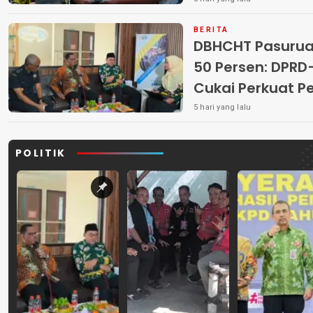
BERITA
DBHCHT Pasuruan
50 Persen: DP
Cukai Perkuat 
Peredaran Rokok 
5 hari yang lalu
POLITIK