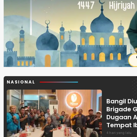
NASIONAL
Bangil Diu
Brigade 
Dugaan A
Tempat I
4 hari yang lalu