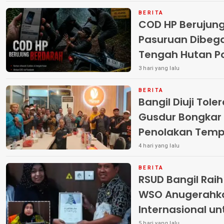
BERITA
COD HP Berujun
Pasuruan Dibega
Tengah Hutan Polisi Buru Tiga
Pelaku
3 hari yang lalu
BERITA
Bangil Diuji Tole
Gusdur Bongkar
Penolakan Temp
4 hari yang lalu
BERITA
RSUD Bangil Rai
WSO Anugerahk
Internasional u
5 hari yang lalu