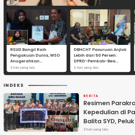
RSUD Bangil Raih
DBHCHT Pasuruan Anjlok
Pengakuan Dunia, WSO
Lebih dari 50 Persen:
Anugerahkan
DPRD–Pemkab–Bea
Penghargaan
Cukai Perkuat Perang
5 hari yang lalu
5 hari yang lalu
Internasional untuk
Melawan Peredaran
Layanan Stroke
Rokok Ilegal
INDEKS
BERITA
Resimen Parakr
Kepedulian di Pa
Balita SYD, Pelu
Terlantar “POLRI
3 hari yang lalu