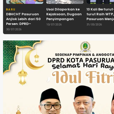
Usai Dilaporkan ke
13 Kali Berturut
BARU
DBHCHT Pasuruan
Kejaksaan, Dugaan
turut Raih WTP,
Anjlok Lebih dari 50
Penyimpangan
Pasuruan Men
Persen: DPRD–
Banpol PDIP
Tradisi
10/07/2026
31/05/2026
Pemkab–Bea Cukai
Pasuruan
Akuntabilitas d
30/07/2026
Perkuat Perang
Dinyatakan Tuntas
Tengah Tuntu
Melawan Peredaran
“6 Eks Ketua PAC
Pelayanan Publ
Rokok Ilegal
Cabut Laporan”