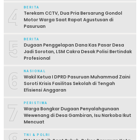
Laporan”
4
BERITA
Terekam CCTV, Dua Pria Bersarung Gondol
Motor Warga Saat Rapat Agustusan di
Pasuruan
5
BERITA
Dugaan Penggelapan Dana Kas Pasar Desa
Jadi Sorotan, LSM Cakra Desak Polisi Bertindak
Profesional
6
NASIONAL
Wakil Ketua I DPRD Pasuruan Muhammad Zaini
Soroti Krisis Fasilitas Sekolah di Tengah
Efisiensi Anggaran
7
PERISTIWA
Warga Bongkar Dugaan Penyalahgunaan
Wewenang di Desa Gambiran, Isu Narkoba Ikut
Mencuat
TNI & POLRI