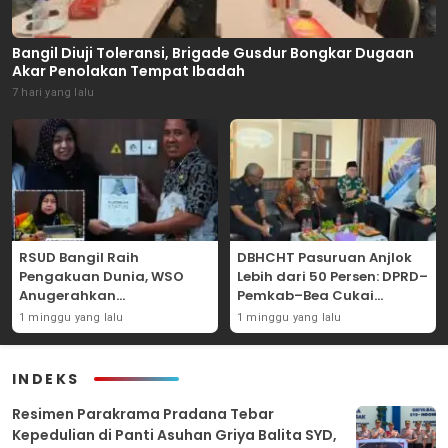
Bangil Diuji Toleransi, Brigade Gusdur Bongkar Dugaan
Akar Penolakan Tempat Ibadah
7 hari yang lalu
RSUD Bangil Raih
DBHCHT Pasuruan Anjlok
Pengakuan Dunia, WSO
Lebih dari 50 Persen: DPRD–
Anugerahkan
Pemkab–Bea Cukai
Penghargaan
Perkuat Perang Melawan
1 minggu yang lalu
1 minggu yang lalu
Internasional untuk
Peredaran Rokok Ilegal
Layanan Stroke
INDEKS
Resimen Parakrama Pradana Tebar
Kepedulian di Panti Asuhan Griya Balita SYD,