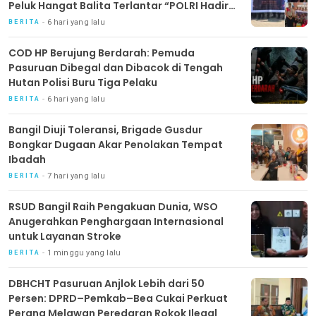
Peluk Hangat Balita Terlantar “POLRI Hadir
Dengan Hati”
6 hari yang lalu
BERITA
COD HP Berujung Berdarah: Pemuda
Pasuruan Dibegal dan Dibacok di Tengah
Hutan Polisi Buru Tiga Pelaku
6 hari yang lalu
BERITA
Bangil Diuji Toleransi, Brigade Gusdur
Bongkar Dugaan Akar Penolakan Tempat
Ibadah
7 hari yang lalu
BERITA
RSUD Bangil Raih Pengakuan Dunia, WSO
Anugerahkan Penghargaan Internasional
untuk Layanan Stroke
1 minggu yang lalu
BERITA
DBHCHT Pasuruan Anjlok Lebih dari 50
Persen: DPRD–Pemkab–Bea Cukai Perkuat
Perang Melawan Peredaran Rokok Ilegal