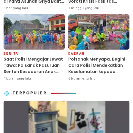
di Panti Asuhan Griya Balita
Soroti Krisis Fasilitas
SYD, Peluk Hangat Balita
Sekolah di Tengah Efisiensi
6 hari yang lalu
1 minggu yang lalu
Terlantar “POLRI Hadir
Anggaran
Dengan Hati”
BERITA
DAERAH
Saat Polisi Mengajar Lewat
Polsanak Menyapa. Begini
Tawa: Polsanak Pasuruan
Cara Polisi Mendekatkan
Sentuh Kesadaran Anak
Keselamatan kepada
Sejak Dini
Generasi Sejak Usia Dini
4 bulan yang lalu
6 bulan yang lalu
TERPOPULER