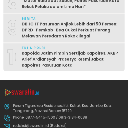
8
‎”Motor Raib Saat Subuh, Polres Pasuruan Kota
Bekuk Pelaku dalam Lima Hari” ‎
9
BERITA
DBHCHT Pasuruan Anjlok Lebih dari 50 Persen:
DPRD–Pemkab–Bea Cukai Perkuat Perang
Melawan Peredaran Rokok Ilegal
10
TNI & POLRI
Kapolda Jatim Pimpin Sertijab Kapolres, AKBP
Arief Ardiansyah Prasetyo Resmi Jabat
Kapolres Pasuruan Kota
Perum Tigaraksa Residence, Kel. Kutruk, Kec. Jambe, Kab.
Tangerang, Provinsi Banten 15720
Phone: 0877-5445-1500 / 0813-3184-0088
redaksi@swaralin.id (Redaksi)