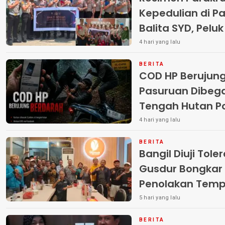
Kepedulian di Pa
Balita SYD, Pelu
Terlantar “POLRI
4 hari yang lalu
BERITA
COD HP Berujun
Pasuruan Dibega
Tengah Hutan Polisi Buru Tiga
Pelaku
4 hari yang lalu
BERITA
Bangil Diuji Tole
Gusdur Bongkar
Penolakan Temp
5 hari yang lalu
BERITA