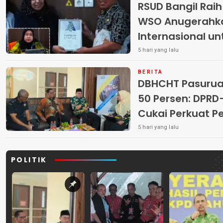
RSUD Bangil Rai
WSO Anugerahk
Internasional u
5 hari yang lalu
BERITA
DBHCHT Pasuruan
50 Persen: DP
Cukai Perkuat 
Peredaran Rokok 
5 hari yang lalu
POLITIK