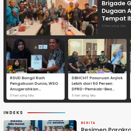
Brigade 
Dugaan A
Tempat I
5 hari yang lalu
RSUD Bangil Raih
DBHCHT Pasuruan Anjlok
Pengakuan Dunia, WSO
Lebih dari 50 Persen:
Anugerahkan
DPRD–Pemkab–Bea
Penghargaan
Cukai Perkuat Perang
5 hari yang lalu
5 hari yang lalu
Internasional untuk
Melawan Peredaran
Layanan Stroke
Rokok Ilegal
INDEKS
BERITA
Resimen Parakr