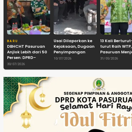
Usai Dilaporkan ke
13 Kali Berturut
BARU
DBHCHT Pasuruan
Kejaksaan, Dugaan
turut Raih WTP,
Anjlok Lebih dari 50
Penyimpangan
Pasuruan Men
Persen: DPRD–
Banpol PDIP
Tradisi
10/07/2026
31/05/2026
Pemkab–Bea Cukai
Pasuruan
Akuntabilitas d
30/07/2026
Perkuat Perang
Dinyatakan Tuntas
Tengah Tuntu
Melawan Peredaran
“6 Eks Ketua PAC
Pelayanan Publ
Rokok Ilegal
Cabut Laporan”