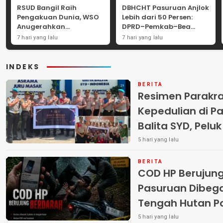
RSUD Bangil Raih
DBHCHT Pasuruan Anjlok
Pengakuan Dunia, WSO
Lebih dari 50 Persen:
Anugerahkan
DPRD–Pemkab–Bea
Penghargaan
Cukai Perkuat Perang
7 hari yang lalu
7 hari yang lalu
Internasional untuk
Melawan Peredaran
Layanan Stroke
Rokok Ilegal
INDEKS
BERITA
Resimen Parakr
Kepedulian di Pa
Balita SYD, Pelu
Terlantar “POLRI
5 hari yang lalu
BERITA
COD HP Berujun
Pasuruan Dibega
Tengah Hutan Polisi Buru Tiga
Pelaku
5 hari yang lalu