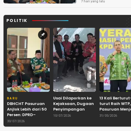
Peredaran Rokok 
7 hari yang lalu
POLITIK
Usai Dilaporkan ke
13 Kali Berturut
BARU
DBHCHT Pasuruan
Kejaksaan, Dugaan
turut Raih WTP,
Anjlok Lebih dari 50
Penyimpangan
Pasuruan Men
Persen: DPRD–
Banpol PDIP
Tradisi
10/07/2026
31/05/2026
Pemkab–Bea Cukai
Pasuruan
Akuntabilitas d
30/07/2026
Perkuat Perang
Dinyatakan Tuntas
Tengah Tuntu