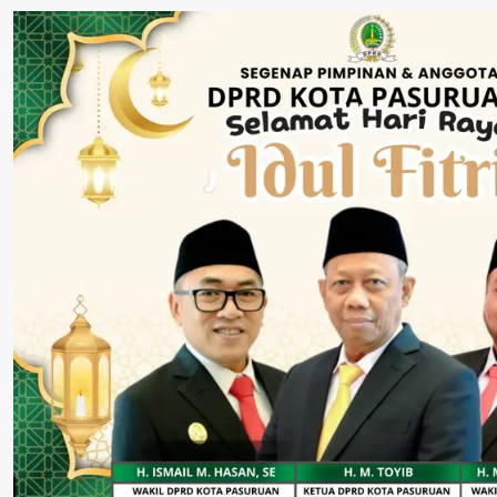
Melawan Peredaran
“6 Eks Ketua PAC
Pelayanan Publ
Rokok Ilegal
Cabut Laporan”