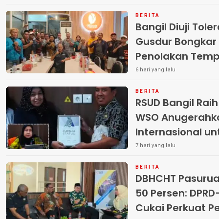
BERITA
Bangil Diuji Tole
Gusdur Bongkar
Penolakan Temp
6 hari yang lalu
BERITA
RSUD Bangil Rai
WSO Anugerahk
Internasional u
7 hari yang lalu
BERITA
DBHCHT Pasuruan
50 Persen: DP
Cukai Perkuat 