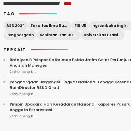
TAG
ASB 2024
Fakultas Ilmu Budaya (FIB)
FIB UB
ngrembaka ing kalasuba)
Penghargaan
Seniman Dan Budayawan
Universitas Brawijaya (UB)
TERKAIT
Batalyon B Pelopor Satbrimob Polda Jatim Gelar Pertunju
Anoman Maneges
2 tahun yang lalu
Penghargaan Bergengsi Tingkat Nasional Tenaga Kesehat
RaihDirectur RSUD Grati
2 tahun yang lalu
Pimpin Upacara Hari Kesadaran Nasional, Kapolres Pasur
Anggota Berprestasi
2 tahun yang lalu