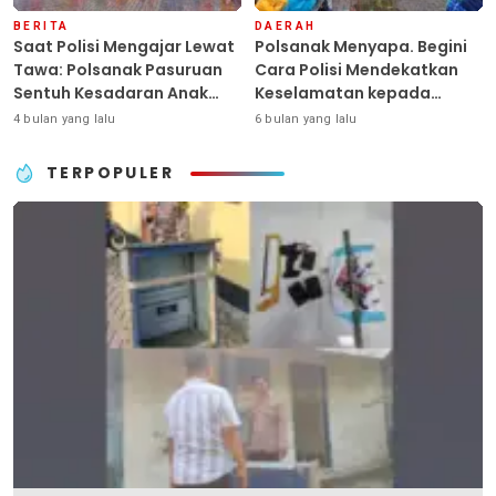
BERITA
DAERAH
Saat Polisi Mengajar Lewat
Polsanak Menyapa. Begini
Tawa: Polsanak Pasuruan
Cara Polisi Mendekatkan
Sentuh Kesadaran Anak
Keselamatan kepada
Sejak Dini
Generasi Sejak Usia Dini
4 bulan yang lalu
6 bulan yang lalu
TERPOPULER