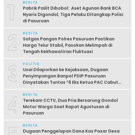
1
BERITA
Pabrik Pailit Dibobol: Aset Agunan Bank BCA
Nyaris Digondol, Tiga Pelaku Ditangkap Polisi
di Pasuruan
2
BERITA
Satgas Pangan Polres Pasuruan Pastikan
Harga Telur Stabil, Pasokan Melimpah di
Tengah Kekhawatiran Fluktuasi
3
POLITIK
Usai Dilaporkan ke Kejaksaan, Dugaan
Penyimpangan Banpol PDIP Pasuruan
Dinyatakan Tuntas “6 Eks Ketua PAC Cabut
Laporan”
4
BERITA
Terekam CCTV, Dua Pria Bersarung Gondol
Motor Warga Saat Rapat Agustusan di
Pasuruan
BERITA
Dugaan Penggelapan Dana Kas Pasar Desa