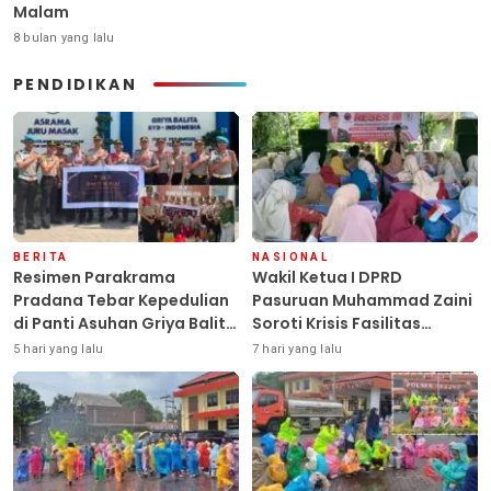
Malam
8 bulan yang lalu
PENDIDIKAN
BERITA
NASIONAL
Resimen Parakrama
Wakil Ketua I DPRD
Pradana Tebar Kepedulian
Pasuruan Muhammad Zaini
di Panti Asuhan Griya Balita
Soroti Krisis Fasilitas
SYD, Peluk Hangat Balita
Sekolah di Tengah Efisiensi
5 hari yang lalu
7 hari yang lalu
Terlantar “POLRI Hadir
Anggaran
Dengan Hati”