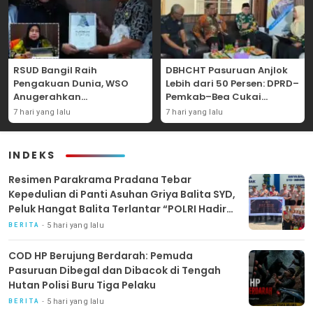
RSUD Bangil Raih
DBHCHT Pasuruan Anjlok
Pengakuan Dunia, WSO
Lebih dari 50 Persen: DPRD–
Anugerahkan
Pemkab–Bea Cukai
Penghargaan
Perkuat Perang Melawan
7 hari yang lalu
7 hari yang lalu
Internasional untuk
Peredaran Rokok Ilegal
Layanan Stroke
INDEKS
Resimen Parakrama Pradana Tebar
Kepedulian di Panti Asuhan Griya Balita SYD,
Peluk Hangat Balita Terlantar “POLRI Hadir
Dengan Hati”
5 hari yang lalu
BERITA
COD HP Berujung Berdarah: Pemuda
Pasuruan Dibegal dan Dibacok di Tengah
Hutan Polisi Buru Tiga Pelaku
5 hari yang lalu
BERITA