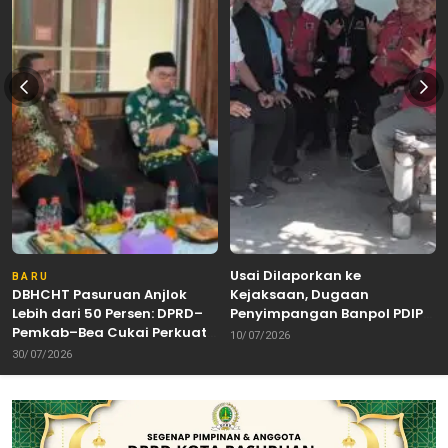
Usai Dilaporkan ke
BARU
DBHCHT Pasuruan Anjlok
Kejaksaan, Dugaan
Lebih dari 50 Persen: DPRD–
Penyimpangan Banpol PDIP
Pemkab–Bea Cukai Perkuat
Pasuruan Dinyatakan
10/07/2026
Perang Melawan Peredaran
Tuntas “6 Eks Ketua PAC
30/07/2026
Rokok Ilegal
Cabut Laporan”