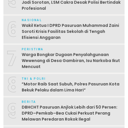
5
Jadi Sorotan, LSM Cakra Desak Polisi Bertindak
Profesional
6
NASIONAL
Wakil Ketua I DPRD Pasuruan Muhammad Zaini
Soroti Krisis Fasilitas Sekolah di Tengah
Efisiensi Anggaran
7
PERISTIWA
Warga Bongkar Dugaan Penyalahgunaan
Wewenang di Desa Gambiran, Isu Narkoba Ikut
Mencuat
8
TNI & POLRI
‎”Motor Raib Saat Subuh, Polres Pasuruan Kota
Bekuk Pelaku dalam Lima Hari” ‎
9
BERITA
DBHCHT Pasuruan Anjlok Lebih dari 50 Persen:
DPRD–Pemkab–Bea Cukai Perkuat Perang
Melawan Peredaran Rokok Ilegal