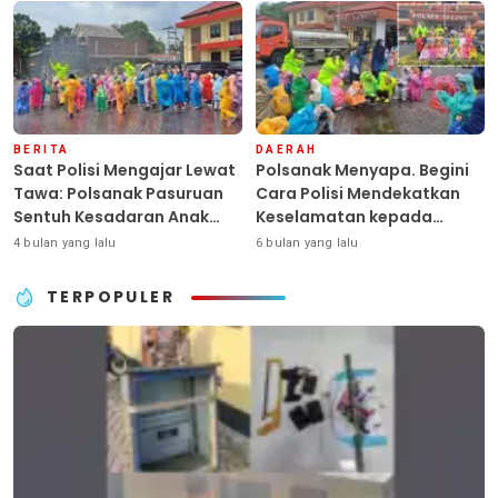
Dengan Hati”
BERITA
DAERAH
Saat Polisi Mengajar Lewat
Polsanak Menyapa. Begini
Tawa: Polsanak Pasuruan
Cara Polisi Mendekatkan
Sentuh Kesadaran Anak
Keselamatan kepada
Sejak Dini
Generasi Sejak Usia Dini
4 bulan yang lalu
6 bulan yang lalu
TERPOPULER