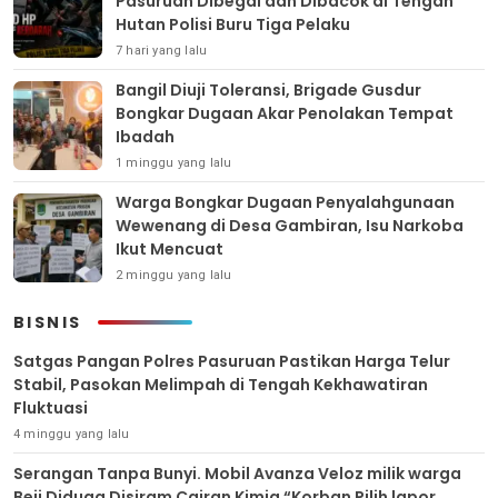
Pasuruan Dibegal dan Dibacok di Tengah
Hutan Polisi Buru Tiga Pelaku
7 hari yang lalu
Bangil Diuji Toleransi, Brigade Gusdur
Bongkar Dugaan Akar Penolakan Tempat
Ibadah
1 minggu yang lalu
Warga Bongkar Dugaan Penyalahgunaan
Wewenang di Desa Gambiran, Isu Narkoba
Ikut Mencuat
2 minggu yang lalu
BISNIS
Satgas Pangan Polres Pasuruan Pastikan Harga Telur
Stabil, Pasokan Melimpah di Tengah Kekhawatiran
Fluktuasi
4 minggu yang lalu
Serangan Tanpa Bunyi. Mobil Avanza Veloz milik warga
Beji Diduga Disiram Cairan Kimia “Korban Pilih lapor