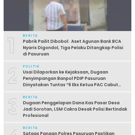
1
BERITA
Pabrik Pailit Dibobol: Aset Agunan Bank BCA
Nyaris Digondol, Tiga Pelaku Ditangkap Polisi
di Pasuruan
2
POLITIK
Usai Dilaporkan ke Kejaksaan, Dugaan
Penyimpangan Banpol PDIP Pasuruan
Dinyatakan Tuntas “6 Eks Ketua PAC Cabut
Laporan”
3
BERITA
Dugaan Penggelapan Dana Kas Pasar Desa
Jadi Sorotan, LSM Cakra Desak Polisi Bertindak
Profesional
BERITA
Satgas Pangan Polres Pasuruan Pastikan