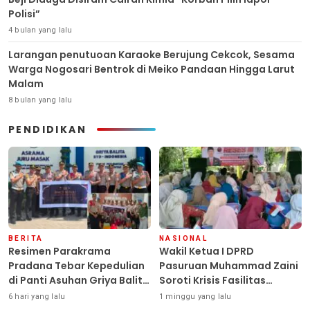
Polisi”
4 bulan yang lalu
Larangan penutuoan Karaoke Berujung Cekcok, Sesama
Warga Nogosari Bentrok di Meiko Pandaan Hingga Larut
Malam
8 bulan yang lalu
PENDIDIKAN
BERITA
NASIONAL
Resimen Parakrama
Wakil Ketua I DPRD
Pradana Tebar Kepedulian
Pasuruan Muhammad Zaini
di Panti Asuhan Griya Balita
Soroti Krisis Fasilitas
SYD, Peluk Hangat Balita
Sekolah di Tengah Efisiensi
6 hari yang lalu
1 minggu yang lalu
Terlantar “POLRI Hadir
Anggaran