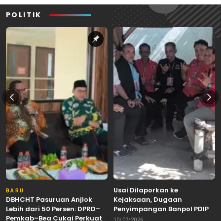
POLITIK
Usai Dilaporkan ke
BARU
DBHCHT Pasuruan Anjlok
Kejaksaan, Dugaan
Lebih dari 50 Persen: DPRD–
Penyimpangan Banpol PDIP
Pemkab–Bea Cukai Perkuat
Pasuruan Dinyatakan
10/07/2026