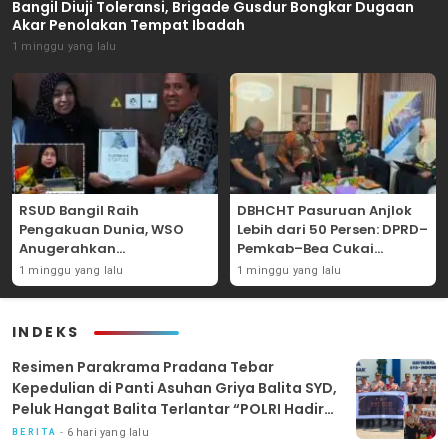
Bangil Diuji Toleransi, Brigade Gusdur Bongkar Dugaan
Akar Penolakan Tempat Ibadah
1 minggu yang lalu
RSUD Bangil Raih
DBHCHT Pasuruan Anjlok
Pengakuan Dunia, WSO
Lebih dari 50 Persen: DPRD–
Anugerahkan
Pemkab–Bea Cukai
Penghargaan
Perkuat Perang Melawan
1 minggu yang lalu
1 minggu yang lalu
Internasional untuk
Peredaran Rokok Ilegal
Layanan Stroke
INDEKS
Resimen Parakrama Pradana Tebar
Kepedulian di Panti Asuhan Griya Balita SYD,
Peluk Hangat Balita Terlantar “POLRI Hadir
Dengan Hati”
6 hari yang lalu
BERITA