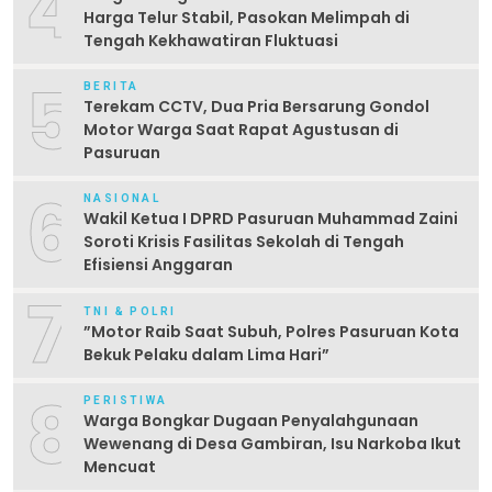
4
Harga Telur Stabil, Pasokan Melimpah di
Tengah Kekhawatiran Fluktuasi
5
BERITA
Terekam CCTV, Dua Pria Bersarung Gondol
Motor Warga Saat Rapat Agustusan di
Pasuruan
6
NASIONAL
Wakil Ketua I DPRD Pasuruan Muhammad Zaini
Soroti Krisis Fasilitas Sekolah di Tengah
Efisiensi Anggaran
7
TNI & POLRI
‎”Motor Raib Saat Subuh, Polres Pasuruan Kota
Bekuk Pelaku dalam Lima Hari” ‎
8
PERISTIWA
Warga Bongkar Dugaan Penyalahgunaan
Wewenang di Desa Gambiran, Isu Narkoba Ikut
Mencuat