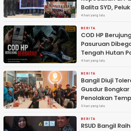
Balita SYD, Pelu
Terlantar “POLRI
4 hari yang lalu
BERITA
COD HP Berujun
Pasuruan Dibega
Tengah Hutan Polisi Buru Tiga
Pelaku
4 hari yang lalu
BERITA
Bangil Diuji Tole
Gusdur Bongkar
Penolakan Temp
5 hari yang lalu
BERITA
RSUD Bangil Rai