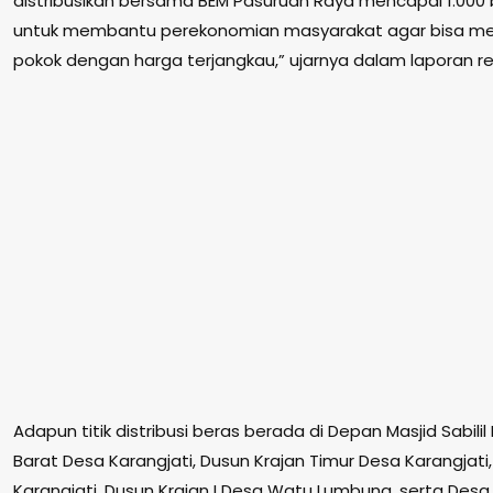
distribusikan bersama BEM Pasuruan Raya mencapai 1.000 b
untuk membantu perekonomian masyarakat agar bisa m
pokok dengan harga terjangkau,” ujarnya dalam laporan re
Adapun titik distribusi beras berada di Depan Masjid Sabili
Barat Desa Karangjati, Dusun Krajan Timur Desa Karangjati,
Karangjati, Dusun Krajan I Desa Watu Lumbung, serta Desa 