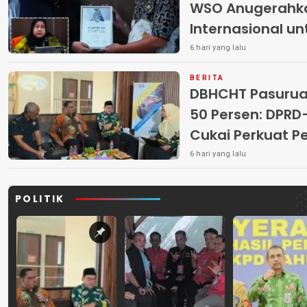
WSO Anugerahk
Internasional u
6 hari yang lalu
BERITA
DBHCHT Pasuruan
50 Persen: DP
Cukai Perkuat 
Peredaran Rokok 
6 hari yang lalu
POLITIK