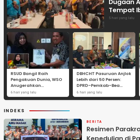
Dugaan A
Tempat I
5 hari yang lalu
RSUD Bangil Raih
DBHCHT Pasuruan Anjlok
Pengakuan Dunia, WSO
Lebih dari 50 Persen:
Anugerahkan
DPRD–Pemkab–Bea
Penghargaan
Cukai Perkuat Perang
6 hari yang lalu
6 hari yang lalu
Internasional untuk
Melawan Peredaran
Layanan Stroke
Rokok Ilegal
INDEKS
BERITA
Resimen Parakr
Kepedulian di Pa