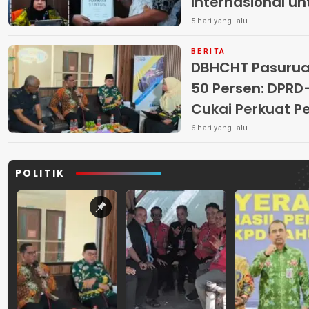
Internasional u
5 hari yang lalu
BERITA
DBHCHT Pasuruan
50 Persen: DP
Cukai Perkuat 
Peredaran Rokok 
6 hari yang lalu
POLITIK