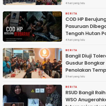
Terlantar “POLRI
4 hari yang lalu
BERITA
COD HP Berujun
Pasuruan Dibega
Tengah Hutan Polisi Buru Tiga
Pelaku
4 hari yang lalu
BERITA
Bangil Diuji Tole
Gusdur Bongkar
Penolakan Temp
5 hari yang lalu
BERITA
RSUD Bangil Rai
WSO Anugerahk