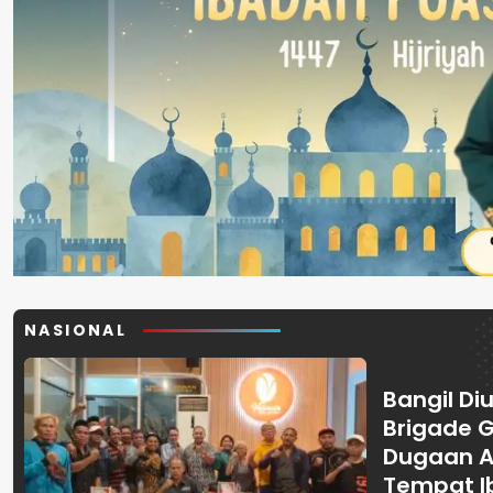
NASIONAL
Bangil Diu
Brigade 
Dugaan A
Tempat I