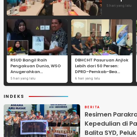
5 hari yang lalu
RSUD Bangil Raih
DBHCHT Pasuruan Anjlok
Pengakuan Dunia, WSO
Lebih dari 50 Persen:
Anugerahkan
DPRD–Pemkab–Bea
Penghargaan
Cukai Perkuat Perang
5 hari yang lalu
6 hari yang lalu
Internasional untuk
Melawan Peredaran
Layanan Stroke
Rokok Ilegal
INDEKS
BERITA
Resimen Parakr
Kepedulian di Pa
Balita SYD, Pelu