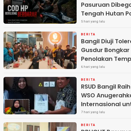
Pasuruan Dibega
Tengah Hutan Polisi Buru Tiga
Pelaku
5 hari yang lalu
BERITA
Bangil Diuji Tole
Gusdur Bongkar
Penolakan Temp
6 hari yang lalu
BERITA
RSUD Bangil Rai
WSO Anugerahk
Internasional u
7 hari yang lalu
BERITA