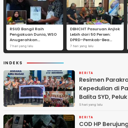
RSUD Bangil Raih
DBHCHT Pasuruan Anjlok
Pengakuan Dunia, WSO
Lebih dari 50 Persen:
Anugerahkan
DPRD–Pemkab–Bea
Penghargaan
Cukai Perkuat Perang
7 hari yang lalu
7 hari yang lalu
Internasional untuk
Melawan Peredaran
Layanan Stroke
Rokok Ilegal
INDEKS
BERITA
Resimen Parakr
Kepedulian di Pa
Balita SYD, Pelu
Terlantar “POLRI
5 hari yang lalu
BERITA
COD HP Berujun