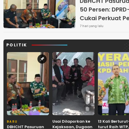
DBHCHT Pasuruan
50 Persen: DP
Cukai Perkuat 
Peredaran Rokok 
7 hari yang lalu
POLITIK
Usai Dilaporkan ke
13 Kali Berturut
BARU
DBHCHT Pasuruan
Kejaksaan, Dugaan
turut Raih WTP,