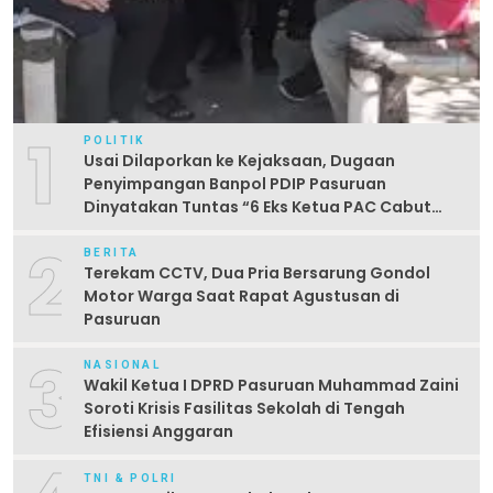
1
POLITIK
Usai Dilaporkan ke Kejaksaan, Dugaan
Penyimpangan Banpol PDIP Pasuruan
Dinyatakan Tuntas “6 Eks Ketua PAC Cabut
Laporan”
2
BERITA
Terekam CCTV, Dua Pria Bersarung Gondol
Motor Warga Saat Rapat Agustusan di
Pasuruan
3
NASIONAL
Wakil Ketua I DPRD Pasuruan Muhammad Zaini
Soroti Krisis Fasilitas Sekolah di Tengah
Efisiensi Anggaran
TNI & POLRI