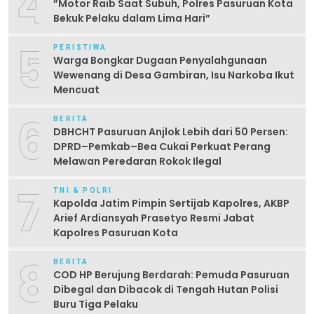
4
‎”Motor Raib Saat Subuh, Polres Pasuruan Kota
Bekuk Pelaku dalam Lima Hari” ‎
5
PERISTIWA
Warga Bongkar Dugaan Penyalahgunaan
Wewenang di Desa Gambiran, Isu Narkoba Ikut
Mencuat
6
BERITA
DBHCHT Pasuruan Anjlok Lebih dari 50 Persen:
DPRD–Pemkab–Bea Cukai Perkuat Perang
Melawan Peredaran Rokok Ilegal
7
TNI & POLRI
Kapolda Jatim Pimpin Sertijab Kapolres, AKBP
Arief Ardiansyah Prasetyo Resmi Jabat
Kapolres Pasuruan Kota
8
BERITA
COD HP Berujung Berdarah: Pemuda Pasuruan
Dibegal dan Dibacok di Tengah Hutan Polisi
Buru Tiga Pelaku