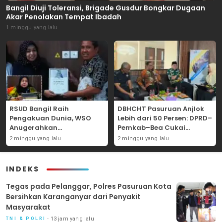
Bangil Diuji Toleransi, Brigade Gusdur Bongkar Dugaan
Akar Penolakan Tempat Ibadah
1 minggu yang lalu
RSUD Bangil Raih
DBHCHT Pasuruan Anjlok
Pengakuan Dunia, WSO
Lebih dari 50 Persen: DPRD–
Anugerahkan
Pemkab–Bea Cukai
Penghargaan
Perkuat Perang Melawan
2 minggu yang lalu
2 minggu yang lalu
Internasional untuk
Peredaran Rokok Ilegal
Layanan Stroke
INDEKS
‎Tegas pada Pelanggar, Polres Pasuruan Kota
Bersihkan Karanganyar dari Penyakit
Masyarakat
13 jam yang lalu
TNI & POLRI