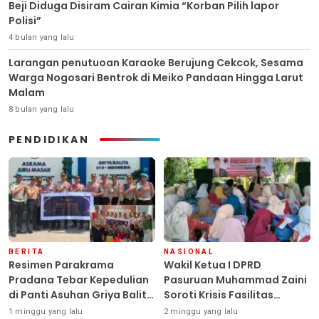
Beji Diduga Disiram Cairan Kimia “Korban Pilih lapor
Polisi”
4 bulan yang lalu
Larangan penutuoan Karaoke Berujung Cekcok, Sesama
Warga Nogosari Bentrok di Meiko Pandaan Hingga Larut
Malam
8 bulan yang lalu
PENDIDIKAN
BERITA
NASIONAL
Resimen Parakrama
Wakil Ketua I DPRD
Pradana Tebar Kepedulian
Pasuruan Muhammad Zaini
di Panti Asuhan Griya Balita
Soroti Krisis Fasilitas
SYD, Peluk Hangat Balita
Sekolah di Tengah Efisiensi
1 minggu yang lalu
2 minggu yang lalu