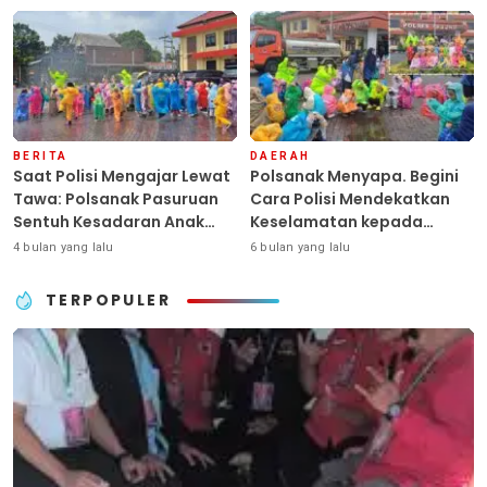
Terlantar “POLRI Hadir
Anggaran
Dengan Hati”
BERITA
DAERAH
Saat Polisi Mengajar Lewat
Polsanak Menyapa. Begini
Tawa: Polsanak Pasuruan
Cara Polisi Mendekatkan
Sentuh Kesadaran Anak
Keselamatan kepada
Sejak Dini
Generasi Sejak Usia Dini
4 bulan yang lalu
6 bulan yang lalu
TERPOPULER