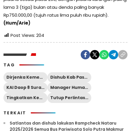
lama 3 (tiga) bulan atau denda paling banyak
Rp750.000,00 (tujuh ratus lima puluh ribu rupiah).
(Hum/Arie)
Post Views:
204
TAG
Dirjenka Kemenhub
Dishub Kab Pasuruan
KAI Daop 8 Surabaya
Manager Humas KAI Daop 8 Surabaya
Tingkatkan Keselamatan Perjalanan Kereta Api
Tutup Perlintasan Sebidang Liar Di Beji Pasuruan
TERKAIT
Satlantas dan dishub lakukan Rampcheck Nataru
2025/2026 Semua Bus Pariwisata Solo Putra Makmur