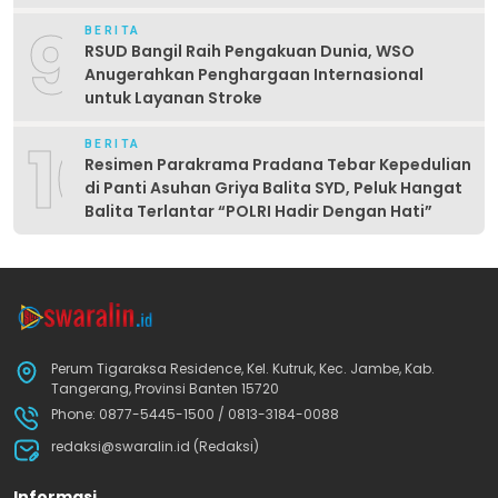
9
BERITA
RSUD Bangil Raih Pengakuan Dunia, WSO
Anugerahkan Penghargaan Internasional
untuk Layanan Stroke
10
BERITA
Resimen Parakrama Pradana Tebar Kepedulian
di Panti Asuhan Griya Balita SYD, Peluk Hangat
Balita Terlantar “POLRI Hadir Dengan Hati”
Perum Tigaraksa Residence, Kel. Kutruk, Kec. Jambe, Kab.
Tangerang, Provinsi Banten 15720
Phone: 0877-5445-1500 / 0813-3184-0088
redaksi@swaralin.id (Redaksi)
Informasi